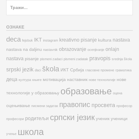
Search
for:
ОЗНАКЕ
deca
IKT
kreativno pisanje
nastava
kultura
fejsbuk
instagram
obrazovanje
onlajn
nastava na daljinu
nastavnik
ocenjivanje
pravopis
nastava
pisanje
pismeni zadaci
pismeni zadatak
srednja škola
škola
srpski jezik
ИКТ
Србија
đaci
гласовне промене
граматика
деца
мотивација
наставник
нове
култура
књиге
нове технологије
образовање
технологије у образовању
оцена
правопис
просвета
оцењивање
писмени задатак
професор
српски језик
родитељи
ученик
ученици
професори
школа
учење