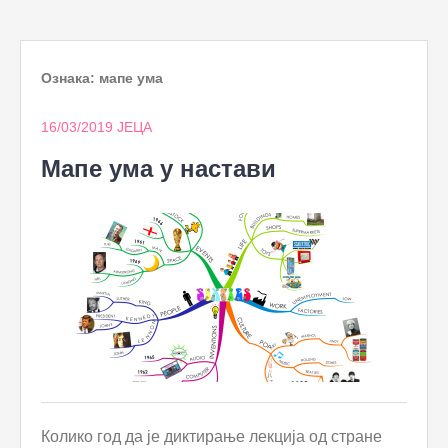
to
content
Ознака:
мапе ума
16/03/2019
ЈЕЦА
Мапе ума у настави
Колико год да је диктирање лекција од стране