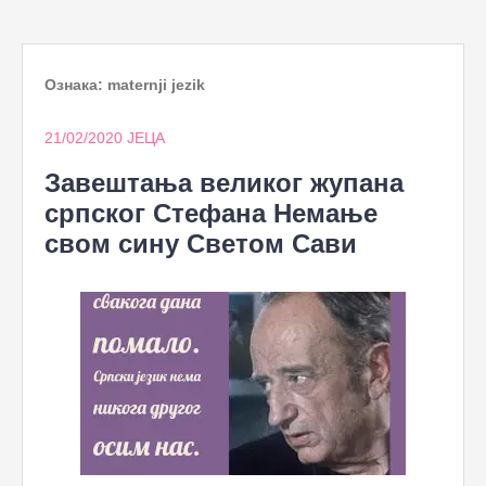
to
content
Ознака:
maternji jezik
21/02/2020
ЈЕЦА
Завештања великог жупана
српског Стефана Немање
свом сину Светом Сави