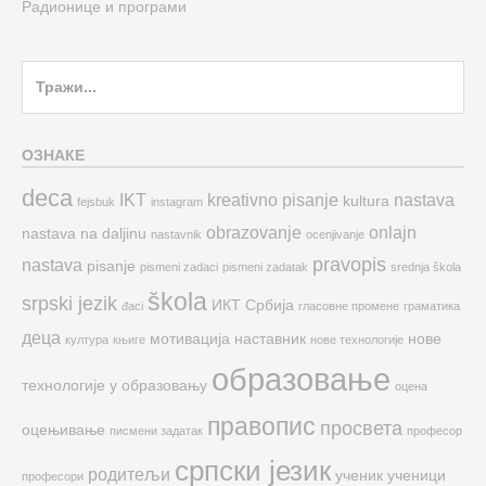
Радионице и програми
Search
for:
ОЗНАКЕ
deca
IKT
kreativno pisanje
nastava
kultura
fejsbuk
instagram
obrazovanje
onlajn
nastava na daljinu
nastavnik
ocenjivanje
pravopis
nastava
pisanje
pismeni zadaci
pismeni zadatak
srednja škola
škola
srpski jezik
ИКТ
Србија
đaci
гласовне промене
граматика
деца
мотивација
наставник
нове
култура
књиге
нове технологије
образовање
технологије у образовању
оцена
правопис
просвета
оцењивање
писмени задатак
професор
српски језик
родитељи
ученик
ученици
професори