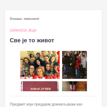
to
content
Ознака:
maturanti
23/08/2016
ЈЕЦА
Све је то живот
Предмет који предајем доживљавам као