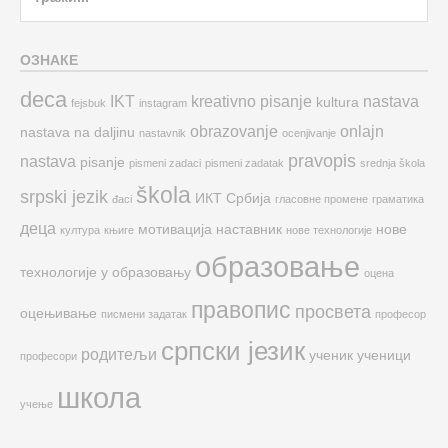
for:
ОЗНАКЕ
deca
IKT
kreativno pisanje
nastava
kultura
fejsbuk
instagram
obrazovanje
onlajn
nastava na daljinu
nastavnik
ocenjivanje
pravopis
nastava
pisanje
pismeni zadaci
pismeni zadatak
srednja škola
škola
srpski jezik
ИКТ
Србија
đaci
гласовне промене
граматика
деца
мотивација
наставник
нове
култура
књиге
нове технологије
образовање
технологије у образовању
оцена
правопис
просвета
оцењивање
писмени задатак
професор
српски језик
родитељи
ученик
ученици
професори
школа
учење