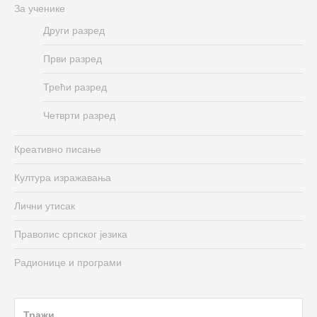
За ученике
Други разред
Први разред
Трећи разред
Четврти разред
Креативно писање
Култура изражавања
Лични утисак
Правопис српског језика
Радионице и програми
Search