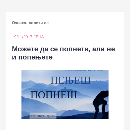
to
content
Ознака:
попети се
19/11/2017
ЈЕЦА
Можете да се попнете, али не
и попењете