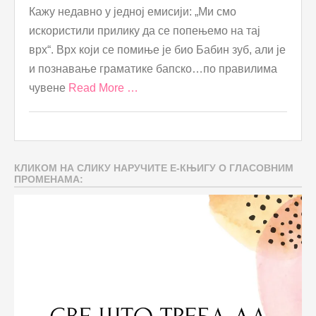
Кажу недавно у једној емисији: „Ми смо
искористили прилику да се попењемо на тај
врх“. Врх који се помиње је био Бабин зуб, али је
и познавање граматике бапско…по правилима
чувене
Read More …
КЛИКОМ НА СЛИКУ НАРУЧИТЕ Е-КЊИГУ О ГЛАСОВНИМ
ПРОМЕНАМА: