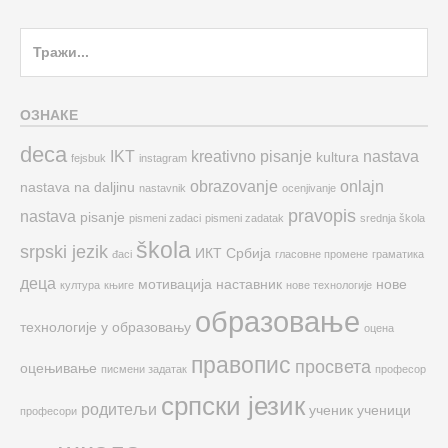
Search
for:
ОЗНАКЕ
deca
IKT
kreativno pisanje
nastava
kultura
fejsbuk
instagram
obrazovanje
onlajn
nastava na daljinu
nastavnik
ocenjivanje
pravopis
nastava
pisanje
pismeni zadaci
pismeni zadatak
srednja škola
škola
srpski jezik
ИКТ
Србија
đaci
гласовне промене
граматика
деца
мотивација
наставник
нове
култура
књиге
нове технологије
образовање
технологије у образовању
оцена
правопис
просвета
оцењивање
писмени задатак
професор
српски језик
родитељи
ученик
ученици
професори