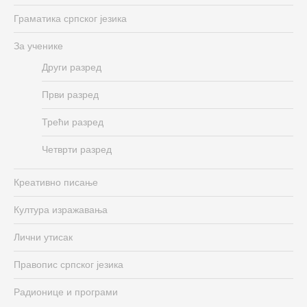
Граматика српског језика
За ученике
Други разред
Први разред
Трећи разред
Четврти разред
Креативно писање
Култура изражавања
Лични утисак
Правопис српског језика
Радионице и програми