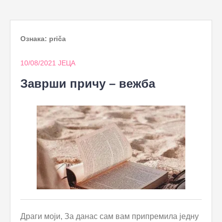
to
content
Ознака:
priča
10/08/2021
ЈЕЦА
Заврши причу – вежба
Драги моји, За данас сам вам припремила једну