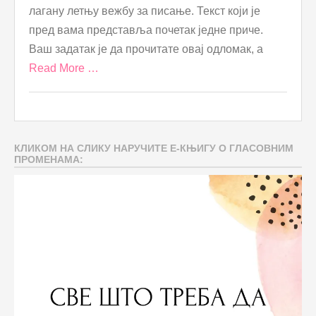
лагану летњу вежбу за писање. Текст који је
пред вама представља почетак једне приче.
Ваш задатак је да прочитате овај одломак, а
Read More …
КЛИКОМ НА СЛИКУ НАРУЧИТЕ Е-КЊИГУ О ГЛАСОВНИМ
ПРОМЕНАМА: