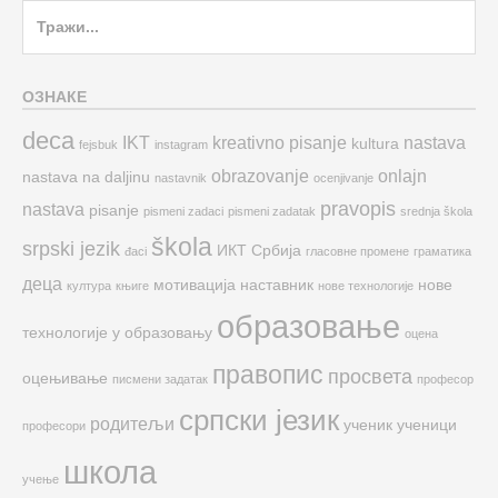
Search
for:
ОЗНАКЕ
deca
IKT
kreativno pisanje
nastava
kultura
fejsbuk
instagram
obrazovanje
onlajn
nastava na daljinu
nastavnik
ocenjivanje
pravopis
nastava
pisanje
pismeni zadaci
pismeni zadatak
srednja škola
škola
srpski jezik
ИКТ
Србија
đaci
гласовне промене
граматика
деца
мотивација
наставник
нове
култура
књиге
нове технологије
образовање
технологије у образовању
оцена
правопис
просвета
оцењивање
писмени задатак
професор
српски језик
родитељи
ученик
ученици
професори
школа
учење