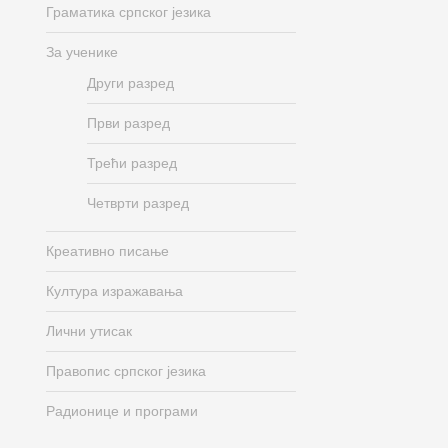
Граматика српског језика
За ученике
Други разред
Први разред
Трећи разред
Четврти разред
Креативно писање
Култура изражавања
Лични утисак
Правопис српског језика
Радионице и програми