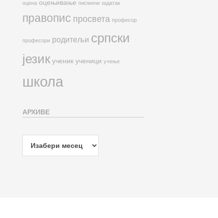
оцењивање
оцена
писмени задатак
правопис
просвета
професор
српски
родитељи
професори
језик
ученик
ученици
учење
школа
АРХИВЕ
Архиве