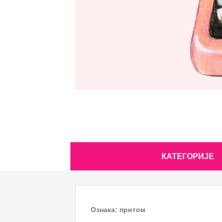
Skip
КАТЕГОРИЈЕ
to
content
Ознака:
притом