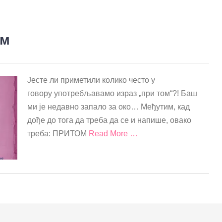
ом
Јесте ли приметили колико често у
говору употребљавамо израз „при том“?! Баш
ми је недавно запало за око… Међутим, кад
дође до тога да треба да се и напише, овако
треба: ПРИТОМ
Read More …