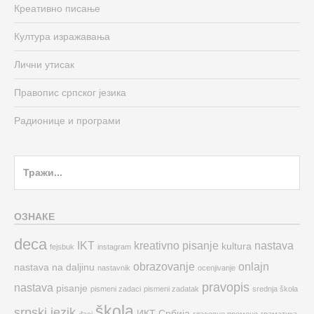
Креативно писање
Култура изражавања
Лични утисак
Правопис српског језика
Радионице и програми
Search
for:
ОЗНАКЕ
deca
IKT
kreativno pisanje
nastava
kultura
fejsbuk
instagram
obrazovanje
onlajn
nastava na daljinu
nastavnik
ocenjivanje
pravopis
nastava
pisanje
pismeni zadaci
pismeni zadatak
srednja škola
škola
srpski jezik
ИКТ
Србија
đaci
гласовне промене
граматика