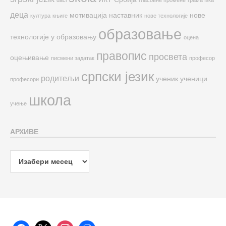
деца
мотивација
наставник
нове
култура
књиге
нове технологије
образовање
технологије у образовању
оцена
правопис
просвета
оцењивање
писмени задатак
професор
српски језик
родитељи
ученик
ученици
професори
школа
учење
АРХИВЕ
Архиве