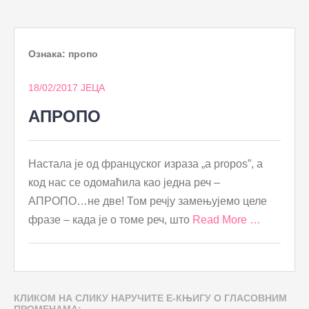
to
content
Ознака:
пропо
18/02/2017
ЈЕЦА
АПРОПО
Настала је од француског израза „a propos”, а
код нас се одомаћила као једна реч –
АПРОПО…не две! Том речју замењујемо целе
фразе – када је о томе реч, што
Read More …
КЛИКОМ НА СЛИКУ НАРУЧИТЕ Е-КЊИГУ О ГЛАСОВНИМ
ПРОМЕНАМА: