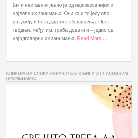
Бити наставник једно је од најизазовнијих и
најлепших занимања. Они који то јесу ово
разумеју и без додатног објашњења. Овој
тврдњи, међутим, треба додати и – једно од
најодговорнијих занимања.
Read More …
КЛИКОМ НА СЛИКУ НАРУЧИТЕ Е-КЊИГУ О ГЛАСОВНИМ
ПРОМЕНАМА: