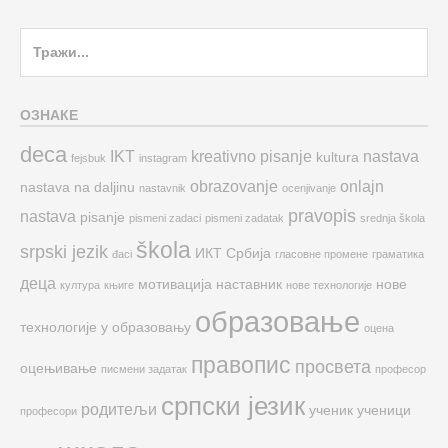
Search
for:
ОЗНАКЕ
deca
IKT
kreativno pisanje
nastava
kultura
fejsbuk
instagram
obrazovanje
onlajn
nastava na daljinu
nastavnik
ocenjivanje
pravopis
nastava
pisanje
pismeni zadaci
pismeni zadatak
srednja škola
škola
srpski jezik
ИКТ
Србија
đaci
гласовне промене
граматика
деца
мотивација
наставник
нове
култура
књиге
нове технологије
образовање
технологије у образовању
оцена
правопис
просвета
оцењивање
писмени задатак
професор
српски језик
родитељи
ученик
ученици
професори