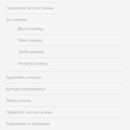
Граматика српског језика
За ученике
Други разред
Први разред
Трећи разред
Четврти разред
Креативно писање
Култура изражавања
Лични утисак
Правопис српског језика
Радионице и програми