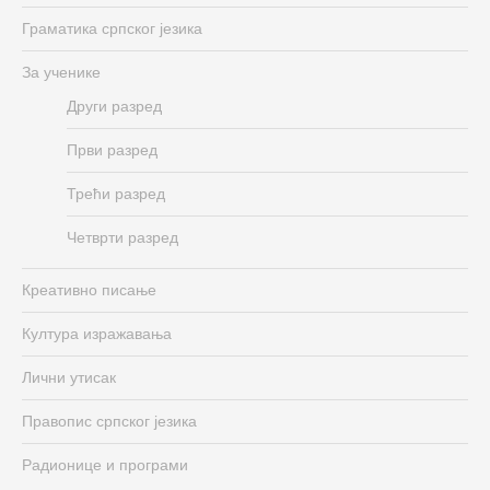
Граматика српског језика
За ученике
Други разред
Први разред
Трећи разред
Четврти разред
Креативно писање
Култура изражавања
Лични утисак
Правопис српског језика
Радионице и програми