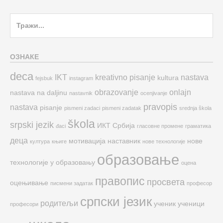
Search
for:
ОЗНАКЕ
deca
IKT
kreativno pisanje
nastava
kultura
fejsbuk
instagram
obrazovanje
onlajn
nastava na daljinu
nastavnik
ocenjivanje
pravopis
nastava
pisanje
pismeni zadaci
pismeni zadatak
srednja škola
škola
srpski jezik
ИКТ
Србија
đaci
гласовне промене
граматика
деца
мотивација
наставник
нове
култура
књиге
нове технологије
образовање
технологије у образовању
оцена
правопис
просвета
оцењивање
писмени задатак
професор
српски језик
родитељи
ученик
ученици
професори