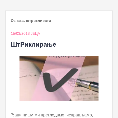
to
content
Ознака:
штриклирати
15/03/2018
ЈЕЦА
ШтРиклирање
Ђаци пишу, ми прегледамо, исправљамо,