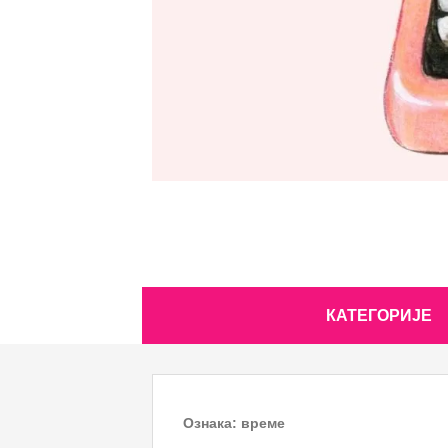
Skip
КАТЕГОРИЈЕ
to
content
Ознака:
време