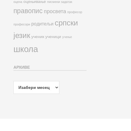
оцењивање
оцена
писмени задатак
правопис
просвета
професор
српски
родитељи
професори
језик
ученик
ученици
учење
школа
АРХИВЕ
Архиве