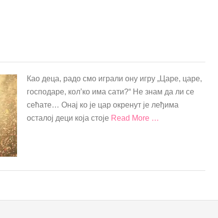
Као деца, радо смо играли ону игру „Царе, царе,
господаре, кол’ко има сати?“ Не знам да ли се
сећате… Онај ко је цар окренут је леђима
осталој деци која стоје
Read More …