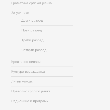
Граматика српског језика
За ученике
Други разред
Први разред
Трећи разред
Четврти разред
Креативно писање
Култура изражавања
Лични утисак
Правопис српског језика
Радионице и програми