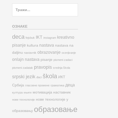
Search
for:
ОЗНАКЕ
deca
IKT
kreativno
fejsbuk
instagram
pisanje
nastava
kultura
nastava na
obrazovanje
daljinu
nastavnik
ocenjivanje
onlajn nastava
pisanje
pismeni zadaci
pravopis
pismeni zadatak
srednja škola
škola
srpski jezik
ИКТ
đaci
деца
Србија
гласовне промене
граматика
мотивација
наставник
култура
књиге
нове технологије у
нове технологије
образовање
образовању