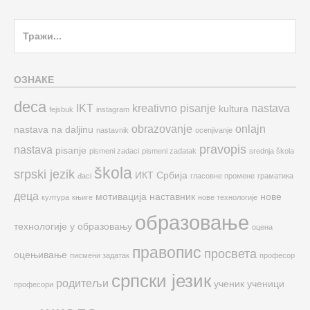
Search
for:
ОЗНАКЕ
deca
IKT
kreativno pisanje
nastava
kultura
fejsbuk
instagram
obrazovanje
onlajn
nastava na daljinu
nastavnik
ocenjivanje
pravopis
nastava
pisanje
pismeni zadaci
pismeni zadatak
srednja škola
škola
srpski jezik
ИКТ
Србија
đaci
гласовне промене
граматика
деца
мотивација
наставник
нове
култура
књиге
нове технологије
образовање
технологије у образовању
оцена
правопис
просвета
оцењивање
писмени задатак
професор
српски језик
родитељи
ученик
ученици
професори