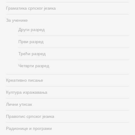
Граматика српског језика
За ученике
Други разред
Први разред
Трећи разред
Четврти разред
Креативно писање
Култура изражавања
Лични утисак
Правопис српског језика
Радионице и програми