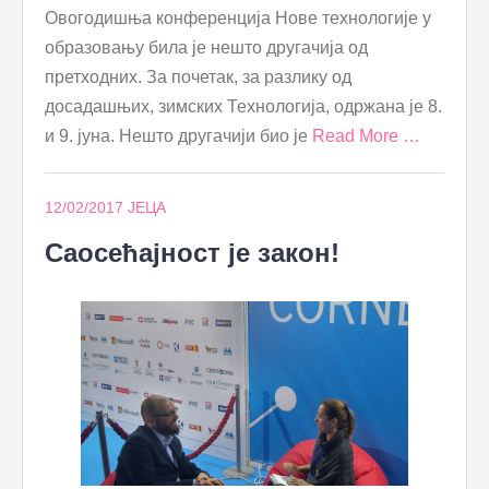
Овогодишња конференција Нове технологије у
образовању била је нешто другачија од
претходних. За почетак, за разлику од
досадашњих, зимских Технологија, одржана је 8.
и 9. јуна. Нешто другачији био је
Read More …
12/02/2017
ЈЕЦА
Саосећајност је закон!