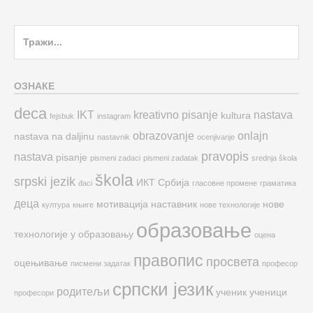
Search
for:
ОЗНАКЕ
deca
IKT
kreativno pisanje
nastava
kultura
fejsbuk
instagram
obrazovanje
onlajn
nastava na daljinu
nastavnik
ocenjivanje
pravopis
nastava
pisanje
pismeni zadaci
pismeni zadatak
srednja škola
škola
srpski jezik
ИКТ
Србија
đaci
гласовне промене
граматика
деца
мотивација
наставник
нове
култура
књиге
нове технологије
образовање
технологије у образовању
оцена
правопис
просвета
оцењивање
писмени задатак
професор
српски језик
родитељи
ученик
ученици
професори