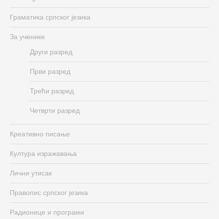
Граматика српског језика
За ученике
Други разред
Први разред
Трећи разред
Четврти разред
Креативно писање
Култура изражавања
Лични утисак
Правопис српског језика
Радионице и програми