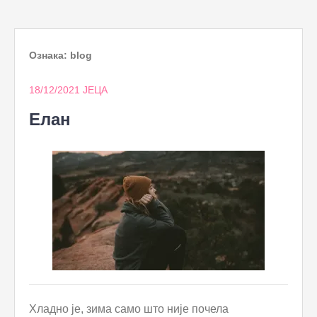
to
content
Ознака:
blog
18/12/2021
ЈЕЦА
Елан
Хладно је, зима само што није почела