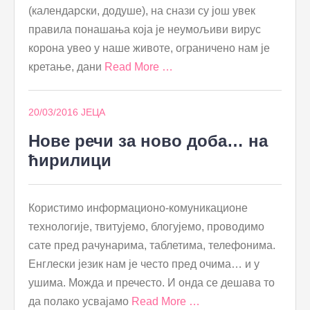
(календарски, додуше), на снази су још увек
правила понашања која је неумољиви вирус
корона увео у наше животе, ограничено нам је
кретање, дани
Read More …
20/03/2016
ЈЕЦА
Нове речи за ново доба… на
ћирилици
Користимо информационо-комуникационе
технологије, твитујемо, блогујемо, проводимо
сате пред рачунарима, таблетима, телефонима.
Енглески језик нам је често пред очима… и у
ушима. Можда и пречесто. И онда се дешава то
да полако усвајамо
Read More …