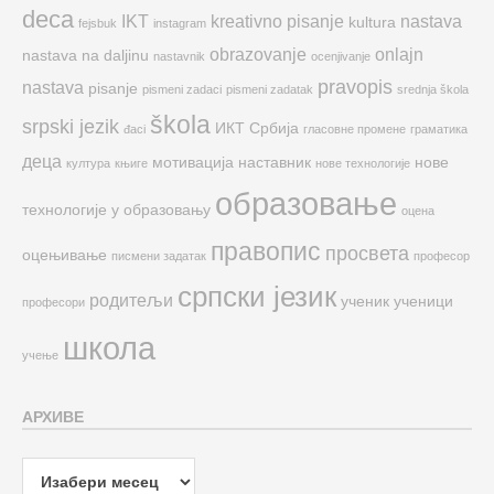
deca
IKT
kreativno pisanje
nastava
kultura
fejsbuk
instagram
obrazovanje
onlajn
nastava na daljinu
nastavnik
ocenjivanje
pravopis
nastava
pisanje
pismeni zadaci
pismeni zadatak
srednja škola
škola
srpski jezik
ИКТ
Србија
đaci
гласовне промене
граматика
деца
мотивација
наставник
нове
култура
књиге
нове технологије
образовање
технологије у образовању
оцена
правопис
просвета
оцењивање
писмени задатак
професор
српски језик
родитељи
ученик
ученици
професори
школа
учење
АРХИВЕ
Архиве