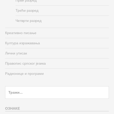
Први разред
Трећи разред
Четврти разред
Креативно писање
Култура изражавања
Лични утисак
Правопис српског језика
Радионице и програми
Search
for:
ОЗНАКЕ