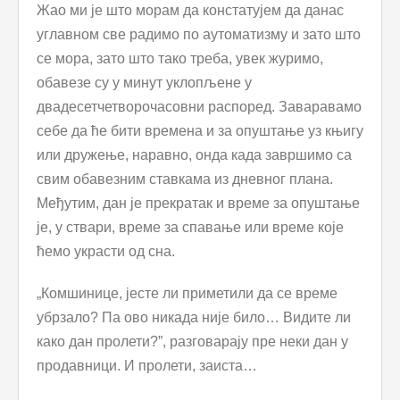
Жао ми је што морам да констатујем да данас
углавном све радимо по аутоматизму и зато што
се мора, зато што тако треба, увек журимо,
обавезе су у минут уклопљене у
двадесетчетворочасовни распоред. Заваравамо
себе да ће бити времена и за опуштање уз књигу
или дружење, наравно, онда када завршимо са
свим обавезним ставкама из дневног плана.
Међутим, дан је прекратак и време за опуштање
је, у ствари, време за спавање или време које
ћемо украсти од сна.
„Комшинице, јесте ли приметили да се време
убрзало? Па ово никада није било… Видите ли
како дан пролети?”, разговарају пре неки дан у
продавници. И пролети, заиста…