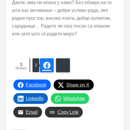
Дакле, има ли елана у нама? Без обзира на то
шта вас мотивише – добри услови рада, леп
радни простор, висока плата, добар колектив,
сарадници… Радите ли свој посао са еланом
или зато што се радити мора?
3
Facebook
Bluesky
3
Shares
Facebook
Share on X
LinkedIn
WhatsApp
Email
Copy Link