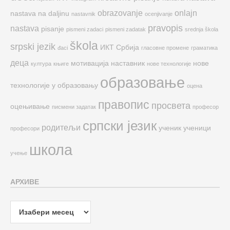
obrazovanje
onlajn
nastava na daljinu
nastavnik
ocenjivanje
pravopis
nastava
pisanje
pismeni zadaci
pismeni zadatak
srednja škola
škola
srpski jezik
ИКТ
Србија
đaci
гласовне промене
граматика
деца
мотивација
наставник
нове
култура
књиге
нове технологије
образовање
технологије у образовању
оцена
правопис
просвета
оцењивање
писмени задатак
професор
српски језик
родитељи
ученик
ученици
професори
школа
учење
АРХИВЕ
Архиве