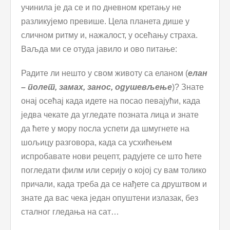
учинила је да се и по дневном кретању не
разликујемо превише. Цела планета дише у
сличном ритму и, нажалост, у осећању страха.
Ваљда ми се отуда јавило и ово питање:
Радите ли нешто у свом животу са еланом (
елан
– полет, замах, занос, одушевљење
)? Знате
онај осећај када идете на посао певајући, када
једва чекате да угледате позната лица и знате
да ћете у мору посла успети да шмугнете на
шољицу разговора, када са усхићењем
испробавате нови рецепт, радујете се што ћете
погледати филм или серију о којој су вам толико
причали, када треба да се нађете са друштвом и
знате да вас чека један опуштени излазак, без
сталног гледања на сат…