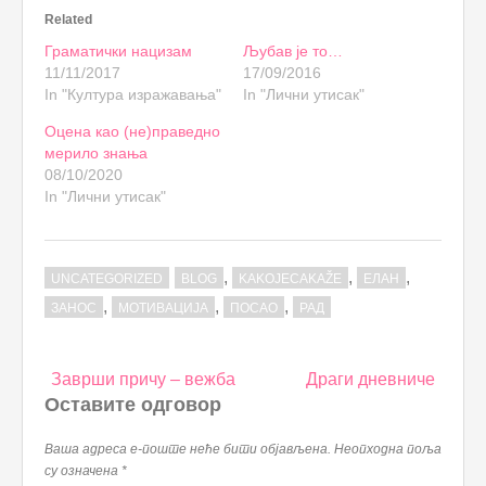
Related
Граматички нацизам
Љубав је то…
11/11/2017
17/09/2016
In "Култура изражавања"
In "Лични утисак"
Оцена као (не)праведно
мерило знања
08/10/2020
In "Лични утисак"
,
,
,
UNCATEGORIZED
BLOG
KAKOJECAKAŽE
ЕЛАН
,
,
,
ЗАНОС
МОТИВАЦИЈА
ПОСАО
РАД
Post
Заврши причу – вежба
Драги дневниче
navigation
Оставите одговор
Ваша адреса е-поште неће бити објављена.
Неопходна поља
су означена
*