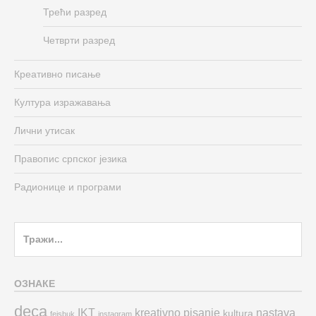
Трећи разред
Четврти разред
Креативно писање
Култура изражавања
Лични утисак
Правопис српског језика
Радионице и програми
Search
for:
ОЗНАКЕ
deca
IKT
kreativno pisanje
nastava
kultura
fejsbuk
instagram