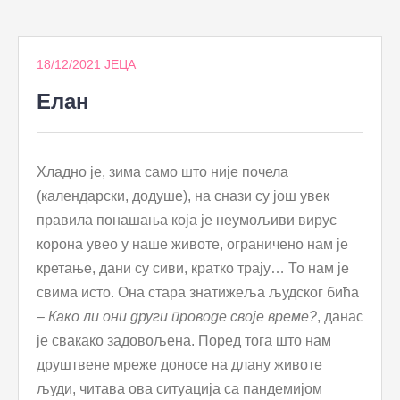
to
content
18/12/2021
ЈЕЦА
Елан
Хладно је, зима само што није почела
(календарски, додуше), на снази су још увек
правила понашања која је неумољиви вирус
корона увео у наше животе, ограничено нам је
кретање, дани су сиви, кратко трају… То нам је
свима исто. Она стара знатижеља људског бића
–
Како ли они други проводе своје време?
, данас
је свакако задовољена. Поред тога што нам
друштвене мреже доносе на длану животе
људи, читава ова ситуација са пандемијом