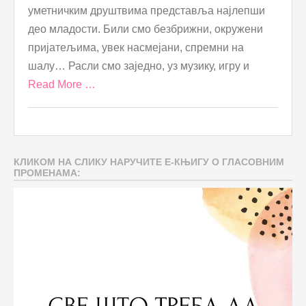
уметничким друштвима представља најлепши
део младости. Били смо безбрижни, окружени
пријатељима, увек насмејани, спремни на
шалу… Расли смо заједно, уз музику, игру и
Read More …
КЛИКОМ НА СЛИКУ НАРУЧИТЕ Е-КЊИГУ О ГЛАСОВНИМ
ПРОМЕНАМА: