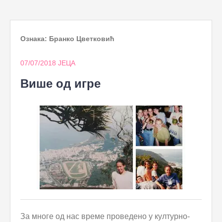
to
content
Ознака:
Бранко Цветковић
07/07/2018
ЈЕЦА
Више од игре
За многе од нас време проведено у културно-