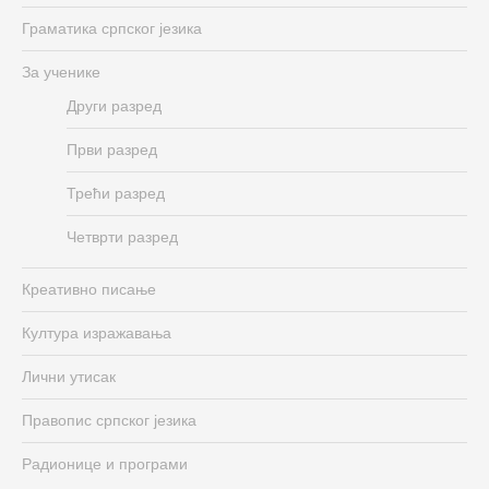
Граматика српског језика
За ученике
Други разред
Први разред
Трећи разред
Четврти разред
Креативно писање
Култура изражавања
Лични утисак
Правопис српског језика
Радионице и програми