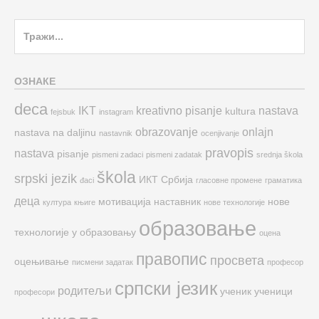
Search
for:
ОЗНАКЕ
deca
IKT
kreativno pisanje
nastava
kultura
fejsbuk
instagram
obrazovanje
onlajn
nastava na daljinu
nastavnik
ocenjivanje
pravopis
nastava
pisanje
pismeni zadaci
pismeni zadatak
srednja škola
škola
srpski jezik
ИКТ
Србија
đaci
гласовне промене
граматика
деца
мотивација
наставник
нове
култура
књиге
нове технологије
образовање
технологије у образовању
оцена
правопис
просвета
оцењивање
писмени задатак
професор
српски језик
родитељи
ученик
ученици
професори