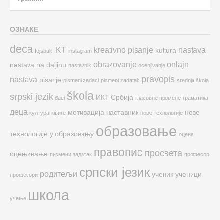
for:
ОЗНАКЕ
deca
IKT
kreativno pisanje
nastava
kultura
fejsbuk
instagram
obrazovanje
onlajn
nastava na daljinu
nastavnik
ocenjivanje
pravopis
nastava
pisanje
pismeni zadaci
pismeni zadatak
srednja škola
škola
srpski jezik
ИКТ
Србија
đaci
гласовне промене
граматика
деца
мотивација
наставник
нове
култура
књиге
нове технологије
образовање
технологије у образовању
оцена
правопис
просвета
оцењивање
писмени задатак
професор
српски језик
родитељи
ученик
ученици
професори
школа
учење