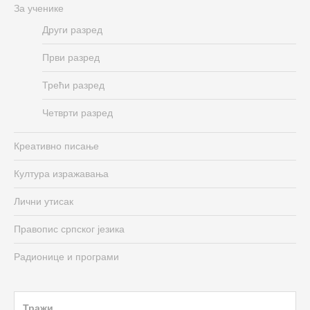
За ученике
Други разред
Први разред
Трећи разред
Четврти разред
Креативно писање
Култура изражавања
Лични утисак
Правопис српског језика
Радионице и програми
Search