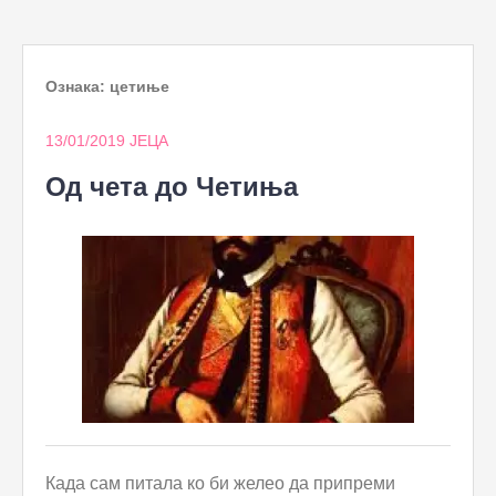
to
content
Ознака:
цетиње
13/01/2019
ЈЕЦА
Од чета до Четиња
Када сам питала ко би желео да припреми