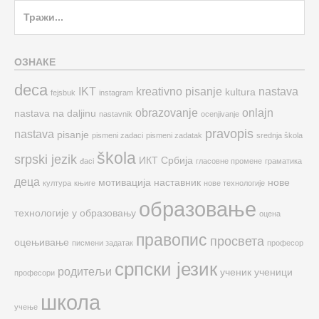
Search
for:
ОЗНАКЕ
deca
IKT
kreativno pisanje
nastava
kultura
fejsbuk
instagram
obrazovanje
onlajn
nastava na daljinu
nastavnik
ocenjivanje
pravopis
nastava
pisanje
pismeni zadaci
pismeni zadatak
srednja škola
škola
srpski jezik
ИКТ
Србија
đaci
гласовне промене
граматика
деца
мотивација
наставник
нове
култура
књиге
нове технологије
образовање
технологије у образовању
оцена
правопис
просвета
оцењивање
писмени задатак
професор
српски језик
родитељи
ученик
ученици
професори
школа
учење