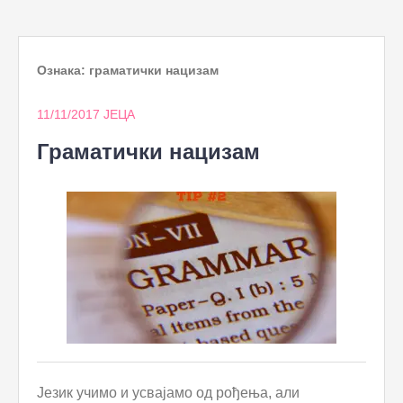
to
content
Ознака:
граматички нацизам
11/11/2017
ЈЕЦА
Граматички нацизам
Језик учимо и усвајамо од рођења, али