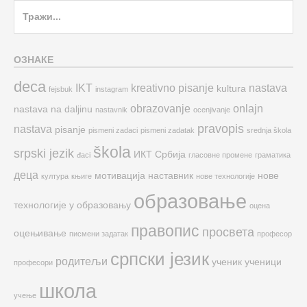
Search
for:
ОЗНАКЕ
deca
IKT
kreativno pisanje
nastava
kultura
fejsbuk
instagram
obrazovanje
onlajn
nastava na daljinu
nastavnik
ocenjivanje
pravopis
nastava
pisanje
pismeni zadaci
pismeni zadatak
srednja škola
škola
srpski jezik
ИКТ
Србија
đaci
гласовне промене
граматика
деца
мотивација
наставник
нове
култура
књиге
нове технологије
образовање
технологије у образовању
оцена
правопис
просвета
оцењивање
писмени задатак
професор
српски језик
родитељи
ученик
ученици
професори
школа
учење