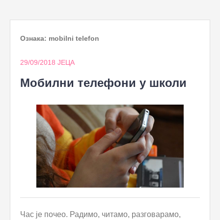
to
content
Ознака:
mobilni telefon
29/09/2018
ЈЕЦА
Мобилни телефони у школи
Час је почео. Радимо, читамо, разговарамо,