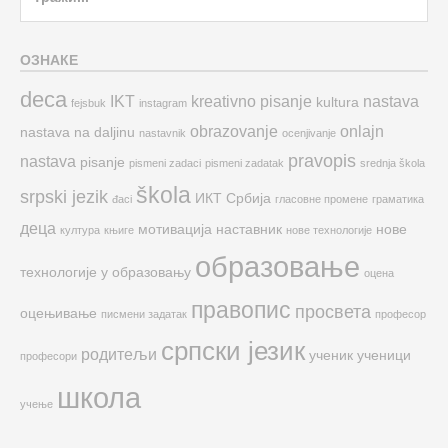
for:
ОЗНАКЕ
deca
IKT
kreativno pisanje
nastava
kultura
fejsbuk
instagram
obrazovanje
onlajn
nastava na daljinu
nastavnik
ocenjivanje
pravopis
nastava
pisanje
pismeni zadaci
pismeni zadatak
srednja škola
škola
srpski jezik
ИКТ
Србија
đaci
гласовне промене
граматика
деца
мотивација
наставник
нове
култура
књиге
нове технологије
образовање
технологије у образовању
оцена
правопис
просвета
оцењивање
писмени задатак
професор
српски језик
родитељи
ученик
ученици
професори
школа
учење