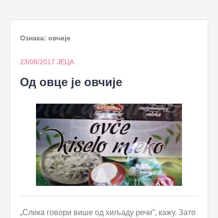
to
content
Ознака:
овчије
23/08/2017
ЈЕЦА
Од овце је овчије
„Слика говори више од хиљаду речи”, кажу. Зато