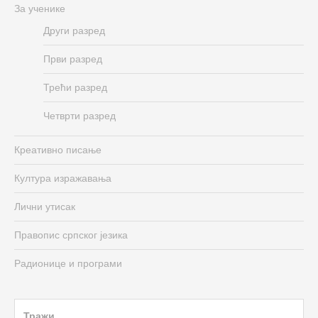
За ученике
Други разред
Први разред
Трећи разред
Четврти разред
Креативно писање
Култура изражавања
Лични утисак
Правопис српског језика
Радионице и програми
Search