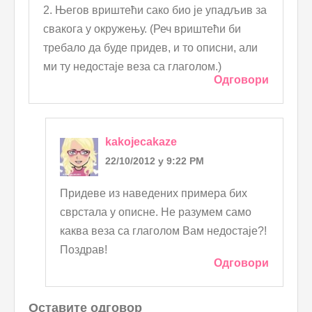
2. Његов вриштећи сако био је упадљив за
свакога у окружењу. (Реч вриштећи би
требало да буде придев, и то описни, али
ми ту недостаје веза са глаголом.)
Одговори
kakojecakaze
22/10/2012 у 9:22 PM
Придеве из наведених примера бих
сврстала у описне. Не разумем само
каква веза са глаголом Вам недостаје?!
Поздрав!
Одговори
Оставите одговор