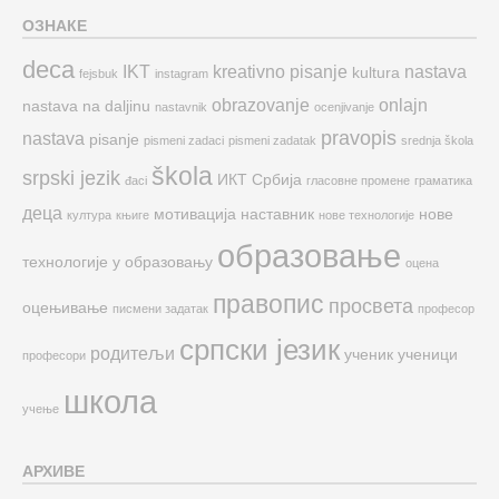
ОЗНАКЕ
deca
IKT
kreativno pisanje
nastava
kultura
fejsbuk
instagram
obrazovanje
onlajn
nastava na daljinu
nastavnik
ocenjivanje
pravopis
nastava
pisanje
pismeni zadaci
pismeni zadatak
srednja škola
škola
srpski jezik
ИКТ
Србија
đaci
гласовне промене
граматика
деца
мотивација
наставник
нове
култура
књиге
нове технологије
образовање
технологије у образовању
оцена
правопис
просвета
оцењивање
писмени задатак
професор
српски језик
родитељи
ученик
ученици
професори
школа
учење
АРХИВЕ