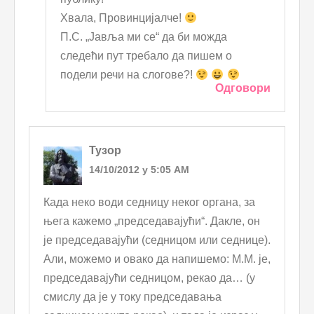
Хвала, Провинцијалче!
П.С. „Јавља ми се“ да би можда
следећи пут требало да пишем о
подели речи на слогове?!
Одговори
Тузор
14/10/2012 у 5:05 AM
Када неко води седницу неког органа, за
њега кажемо „председавајући“. Дакле, он
је председавајући (седницом или седнице).
Али, можемо и овако да напишемо: М.М. је,
председавајући седницом, рекао да… (у
смислу да је у току председавања