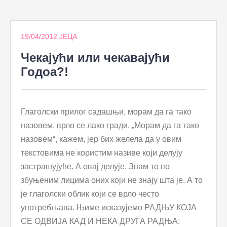
to
content
19/04/2012
ЈЕЦА
Чекајући или чекавајући
Годоа?!
Глаголски прилог садашњи, морам да га тако
назовем, врло се лако гради. „Морам да га тако
назовем“, кажем, јер бих желела да у овим
текстовима не користим називе који делују
застрашујуће. А овај делује. Знам то по
збуњеним лицима оних који не знају шта је. А то
је глаголски облик који се врло често
употребљава. Њиме исказујемо РАДЊУ КОЈА
СЕ ОДВИЈА КАД И НЕКА ДРУГА РАДЊА: