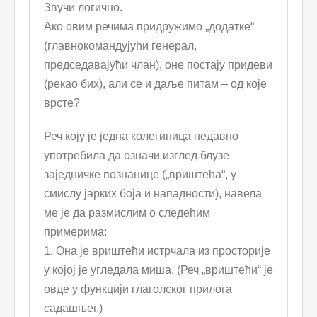
Звучи логично.
Ако овим речима придружимо „додатке“
(главнокомандујући генерал,
председавајући члан), оне постају придеви
(рекао бих), али се и даље питам – од које
врсте?
Реч коју је једна колегиница недавно
употребила да означи изглед блузе
заједничке познанице („вриштећа“, у
смислу јарких боја и нападности), навела
ме је да размислим о следећим
примерима:
1. Она је вриштећи истрчала из просторије
у којој је угледала миша. (Реч „вриштећи“ је
овде у функцији глаголског прилога
садашњег.)