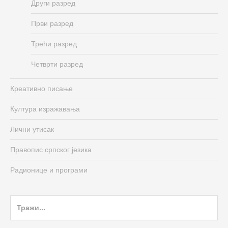
Други разред
Први разред
Трећи разред
Четврти разред
Креативно писање
Култура изражавања
Лични утисак
Правопис српског језика
Радионице и програми
Search
for: