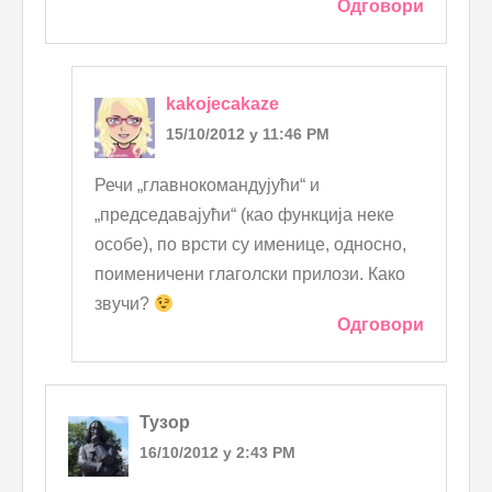
Одговори
kakojecakaze
15/10/2012 у 11:46 PM
Речи „главнокомандујући“ и
„председавајући“ (као функција неке
особе), по врсти су именице, односно,
поименичени глаголски прилози. Како
звучи?
Одговори
Тузор
16/10/2012 у 2:43 PM