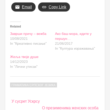
Email
Copy Link
Related
Заврши причу – вежба
Ако баш мора, идите у
10/08/2021
першун…
In "Креативно писање"
21/06/2017
In "Култура изражавања"
Жеља твоје душе
14/12/2023
In "Лични утисак"
ГРАМАТИКА СРПСКОГ ЈЕЗИКА
Post
У сусрет Ускрсу
navigation
О презименима женских особа