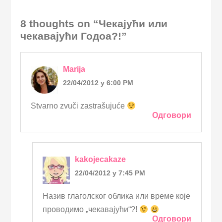
8 thoughts on “Чекајући или
чекавајући Годоа?!”
Marija
22/04/2012 у 6:00 PM
Stvarno zvuči zastrašujuće
Одговори
kakojecakaze
22/04/2012 у 7:45 PM
Назив глаголског облика или време које
проводимо „чекавајући“?!
Одговори