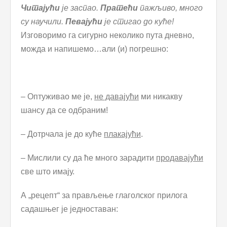
Читајући
је заспао.
Пратећи
пажљиво, много
су научили.
Певајући
је стигао до куће!
Изговоримо га сигурно неколико пута дневно,
можда и напишемо…али (и) погрешно:
– Оптуживао ме је,
не давајући
ми никакву
шансу да се одбраним!
– Дотрчала је до куће
плакајући
.
– Мислили су да ће много зарадити
продавајући
све што имају.
А „рецепт“ за прављење глаголског прилога
садашњег је једноставан: