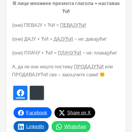
III лице множине презента глагола + наставак
ЋИ
(они) ПЕВАЈУ + ЋИ =
ПЕВАЈУЋИ
(они) ДАЈУ + ЋИ =
ДАЈУЋИ
~ не: давајући!
(они) ПЛАЧУ + ЋИ =
ПЛАЧУЋИ
~ не: плакајући!
А, да ли они нешто постижу
ПРОДАЈУЋИ
или
ПРОДАВАЈУЋИ све – закључите сами!
Facebook
Bluesky
Facebook
Share on X
LinkedIn
WhatsApp