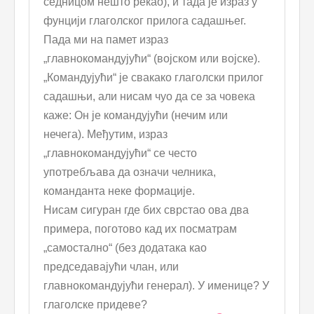
седницом нешто рекао), и тада је израз у
фунцији глаголског прилога садашњег.
Пада ми на памет израз
„главнокомандујући“ (војском или војске).
„Командујући“ је свакако глаголски прилог
садашњи, али нисам чуо да се за човека
каже: Он је командујући (нечим или
нечега). Међутим, израз
„главнокомандујући“ се често
употребљава да означи челника,
команданта неке формације.
Нисам сигуран где бих сврстао ова два
примера, поготово кад их посматрам
„самостално“ (без додатака као
председавајући члан, или
главнокомандујући генерал). У именице? У
глаголске придеве?