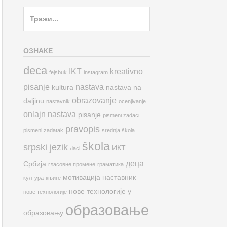
Search
for:
ОЗНАКЕ
deca
IKT
kreativno
fejsbuk
instagram
pisanje
nastava
kultura
nastava na
obrazovanje
daljinu
nastavnik
ocenjivanje
onlajn nastava
pisanje
pismeni zadaci
pravopis
pismeni zadatak
srednja škola
škola
srpski jezik
ИКТ
đaci
деца
Србија
гласовне промене
граматика
мотивација
наставник
култура
књиге
нове технологије у
нове технологије
образовање
образовању