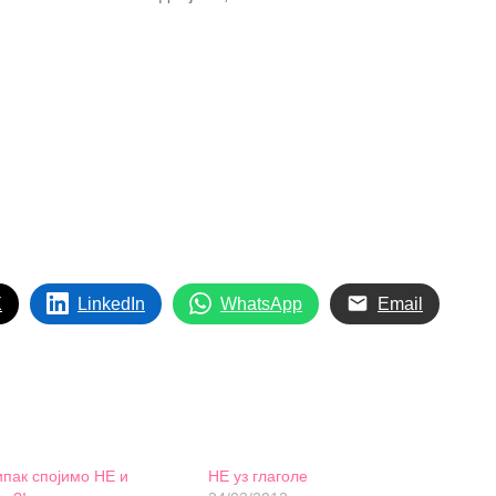
X
LinkedIn
WhatsApp
Email
ипак спојимо НЕ и
НЕ уз глаголе