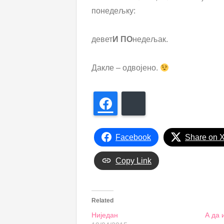
понедељку:
девет
И
ПО
недељак.
Дакле – одвојено.
Facebook
Bluesky
Facebook
Share on 
Copy Link
Related
Ниједан
А да 