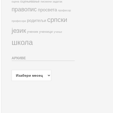
оцењивање
оцена
писмени задатак
правопис
просвета
професор
српски
родитељи
професори
језик
ученик
ученици
учење
школа
АРХИВЕ
Архиве