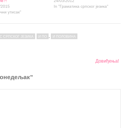
ле?!
24/03/2012
/2015
In "Граматика српског језика"
ични утисак"
,
С СРПСКОГ ЈЕЗИКА
И ПО
И ПОЛОВИНА
Довиђења!
 понедељак”