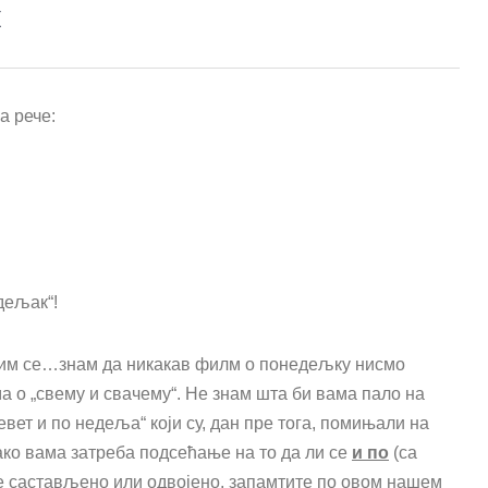
к
а рече:
дељак“!
лим се…знам да никакав филм о понедељку нисмо
 о „свему и свачему“. Не знам шта би вама пало на
евет и по недеља“ који су, дан пре тога, помињали на
 ако вама затреба подсећање на то да ли се
и по
(са
е састављено или одвојено, запамтите по овом нашем