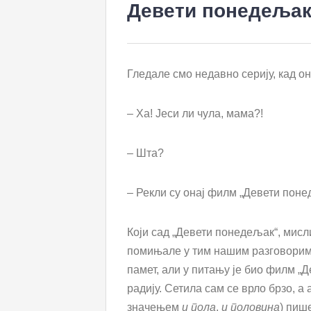
Девети понедеља
Гледале смо недавно серију, кад он
– Ха! Јеси ли чула, мама?!
– Шта?
– Рекли су онај филм „Девети поне
Који сад „Девети понедељак“, мис
помињале у тим нашим разговорима
памет, али у питању је био филм „Д
радију. Сетила сам се врло брзо, а
значењем
и пола
,
и половина
) пиш