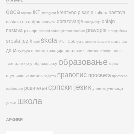
ОЗНАКЕ
deca
IKT
kreativno pisanje
nastava
kultura
fejsbuk
instagram
obrazovanje
onlajn
nastava na daljinu
nastavnik
ocenjivanje
pravopis
nastava
pisanje
pismeni zadaci
pismeni zadatak
srednja škola
škola
srpski jezik
ИКТ
Србија
đaci
гласовне промене
граматика
деца
мотивација
наставник
нове
култура
књиге
нове технологије
образовање
технологије у образовању
оцена
правопис
просвета
оцењивање
писмени задатак
професор
српски језик
родитељи
ученик
ученици
професори
школа
учење
АРХИВЕ
Архиве