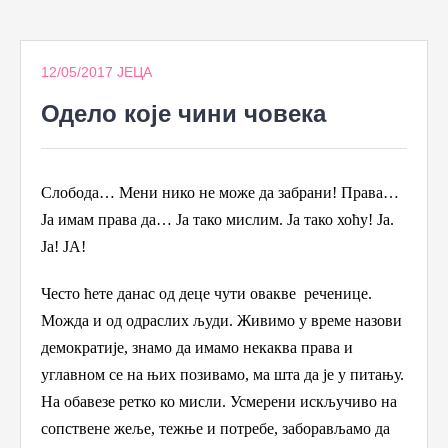
to
content
12/05/2017
ЈЕЦА
Одело које чини човека
Слобода… Мени нико не може да забрани! Права…
Ја имам права да… Ја тако мислим. Ја тако хоћу! Ја.
Ја! ЈА!
Често ћете данас од деце чути овакве
реченице.
Можда и од одраслих људи. Живимо у време назови
демократије, знамо да имамо некаква права и
углавном се на њих позивамо, ма шта да је у питању.
На обавезе ретко ко мисли. Усмерени искључиво на
сопствене жеље, тежње и потребе, заборављамо да