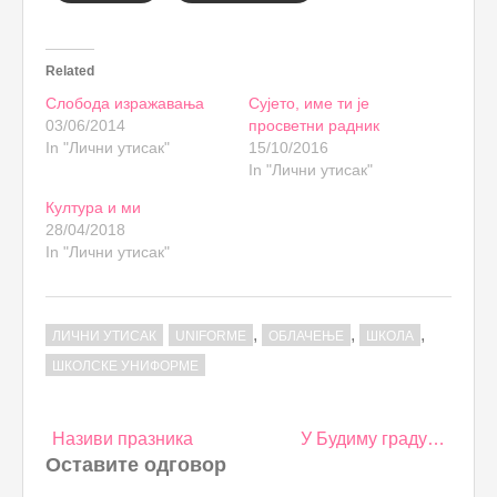
Related
Слобода изражавања
Сујето, име ти је
03/06/2014
просветни радник
In "Лични утисак"
15/10/2016
In "Лични утисак"
Култура и ми
28/04/2018
In "Лични утисак"
,
,
,
ЛИЧНИ УТИСАК
UNIFORME
ОБЛАЧЕЊЕ
ШКОЛА
ШКОЛСКЕ УНИФОРМЕ
Post
Називи празника
У Будиму граду…
navigation
Оставите одговор