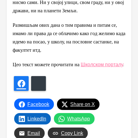
нисмо сами. Ни у својој улици, свом граду, ни у овој
држави, ни на планети Земљи.
Размишљам ових дана о тим правима и питам се,
имамо ли права да се облачимо како год желимо када
идемо на посао, у школу, на пословне састанке, на
факултет итд.
Цео текст можете прочитати на
Школском порталу
.
Facebook
Bluesky
Facebook
Share on X
LinkedIn
WhatsApp
Email
Copy Link