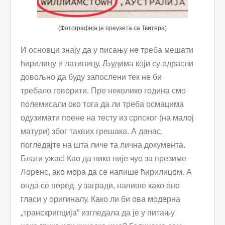
(Фотографија је преузета са Твитера)
И основци знају да у писању не треба мешати
ћирилицу и латиницу. Људима који су одрасли
довољно да буду запослени тек не би
требало говорити. Пре неколико година смо
полемисали око тога да ли треба осмацима
одузимати поене на тесту из српског (на малој
матури) због таквих грешака. А данас,
погледајте на шта личе та лична документа.
Благи ужас! Као да нико није чуо за презиме
Лоренс, ако мора да се напише ћирилицом. А
онда се поред, у загради, напише како оно
гласи у оригиналу. Како ли би ова модерна
„транскрипција” изгледала да је у питању