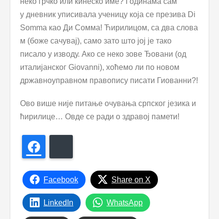
неко грчко или кинеско име? Годинама сам
у дневник уписивала ученицу која се презива Di
Somma као Ди Сомма! Ћирилицом, са два слова
м (боже сачувај), само зато што јој је тако
писало у изводу. Ако се неко зове Ђовани (од
италијанског Giovanni), хоћемо ли по новом
државноуправном правопису писати Гиованни?!
Ово више није питање очувања српског језика и
ћирилице… Овде се ради о здравој памети!
Facebook
Bluesky
Facebook
Share on X
LinkedIn
WhatsApp