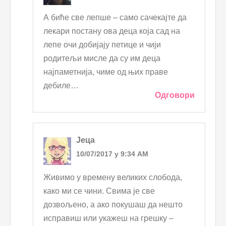
А биће све лепше – само сачекајте да
лекари постану ова деца која сад на
лепе очи добијају петице и чији
родитељи мисле да су им деца
најпаметнија, чиме од њих праве
дебиле…
Одговори
Јеца
10/07/2017 у 9:34 AM
Живимо у времену великих слобода,
како ми се чини. Свима је све
дозвољено, а ако покушаш да нешто
исправиш или укажеш на грешку –