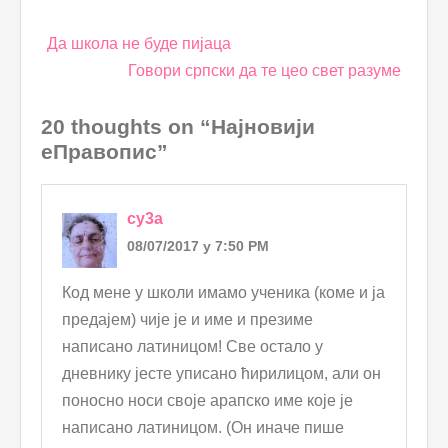
Post
Да школа не буде пијаца
navigation
Говори српски да те цео свет разуме
20 thoughts on “Најновији
еПравопис”
cy3a
08/07/2017 у 7:50 PM
Код мене у школи имамо ученика (коме и ја
предајем) чије је и име и презиме
написано латиницом! Све остало у
дневнику јесте уписано ћирилицом, али он
поносно носи своје арапско име које је
написано латиницом. (Он иначе пише