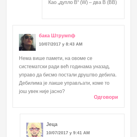
Као „дупло В“ (W) – два В (ВВ)
бака Штрумпф
10/07/2017 у 8:43 AM
Нема више памети, на овоме се
систематски ради већ годинама уназад,
управо да бисмо постали друштво дебила.
Дебилима је лакше управљати, коме то
још увек није јасно?
Одговори
Јеца
10/07/2017 у 9:41 AM