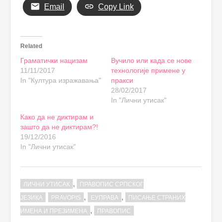
Email
Copy Link
Related
Граматички нацизам
Вучило или када се нове
11/11/2017
технологије примене у
In "Култура изражавања"
пракси
28/02/2017
In "Лични утисак"
Како да не диктирам и
зашто да не диктирам?!
19/12/2016
In "Лични утисак"
,
ЛИЧНИ УТИСАК
ПРАВОПИС СРПСКОГ
,
,
ЈЕЗИКА
PRAVOPIS
ЕУПРАВА
ПИСАЊЕ СТРАНИХ
,
ИМЕНА И ПРЕЗИМЕНА
ПРАВОПИС