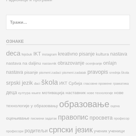
Search
for:
ОЗНАКЕ
deca
IKT
kreativno pisanje
nastava
kultura
fejsbuk
instagram
obrazovanje
onlajn
nastava na daljinu
nastavnik
ocenjivanje
pravopis
nastava
pisanje
pismeni zadaci
pismeni zadatak
srednja škola
škola
srpski jezik
ИКТ
Србија
đaci
гласовне промене
граматика
деца
мотивација
наставник
нове
култура
књиге
нове технологије
образовање
технологије у образовању
оцена
правопис
просвета
оцењивање
писмени задатак
професор
српски језик
родитељи
ученик
ученици
професори