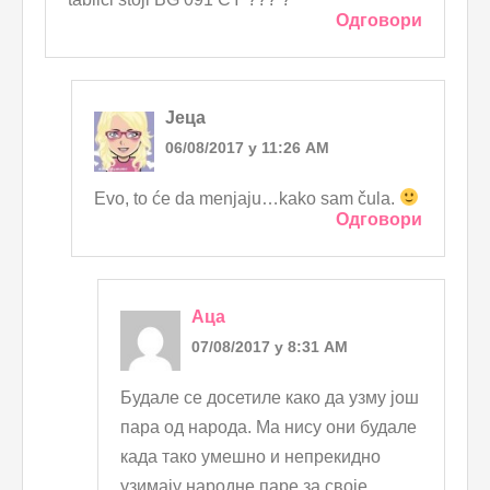
Одговори
Јеца
06/08/2017 у 11:26 AM
Evo, to će da menjaju…kako sam čula.
Одговори
Аца
07/08/2017 у 8:31 AM
Будале се досетиле како да узму још
пара од народа. Ма нису они будале
када тако умешно и непрекидно
узимају народне паре за своје