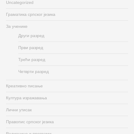
Uncategorized
Граматика српског језика
За ученике
Други разред
Први разред
Трећи разред
Четврти разред
Креативно писање
Култура изражавања
Лични утисак
Правопис српског језика
Радионице и програми