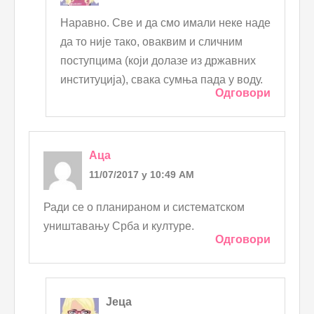
Наравно. Све и да смо имали неке наде
да то није тако, оваквим и сличним
поступцима (који долазе из државних
институција), свака сумња пада у воду.
Одговори
Аца
11/07/2017 у 10:49 AM
Ради се о планираном и систематском
уништавању Срба и културе.
Одговори
Јеца