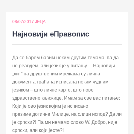
to
content
08/07/2017
ЈЕЦА
Најновији еПравопис
Да се барем бавим неким другим темама, па да
не реагујем, али језик је у питању… Нaјновији
„хит” на друштвеним мрежама су лична
документа грађана исписана неким чудним
језиком – што личне карте, што нове
здравствене књижице. Имам за све вас питање:
Који је ово језик којим је исписано
презиме дотичне Милице, на слици испод? Да ли
је српски?! Па ми немамо слово W. Добро, није
српски, али који јесте?!