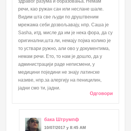
здравог разума и образовања. Немам
речи, као ружан сан или неслане шале.
Видим шта све људи по друштвеним
мрежама себи дозвољавају, нпр. Саша је
Ѕаѕha, итд. мисле да им је нека фора, да су
оригинални,шта ли, немају појма колико је
то уствари ружно, али ово у документима,
немам речи. Ето, то нам је дошло, да у
администрацији раде неписмени, у
медицини поједини не знају латинске
називе, нпр.за алергију на пеницилин,
јадни смо ти, јадни.
Одговори
бака Штрумпф
10/07/2017 у 8:45 AM