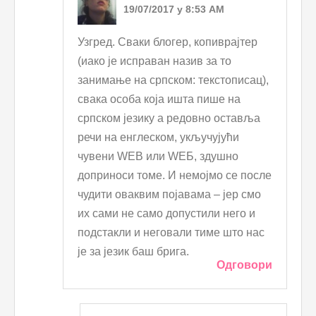
19/07/2017 у 8:53 AM
Узгред. Сваки блогер, копиврајтер
(иако је исправан назив за то
занимање на српском: текстописац),
свака особа која ишта пише на
српском језику а редовно оставља
речи на енглеском, укључујући
чувени WEB или WЕБ, здушно
доприноси томе. И немојмо се после
чудити оваквим појавама – јер смо
их сами не само допустили него и
подстакли и неговали тиме што нас
је за језик баш брига.
Одговори