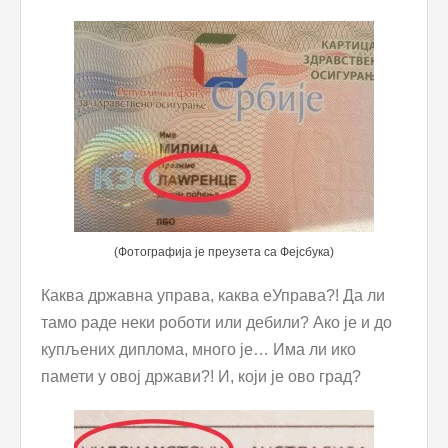
(Фотографија је преузета са Фејсбука)
Кaква државна управа, каква еУправа?! Да ли
тамо раде неки роботи или дебили? Ако је и до
купљених диплома, много је… Има ли ико
памети у овој држави?! И, који је ово град?