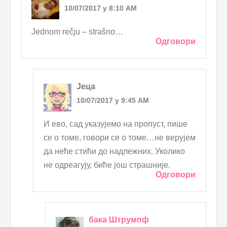
10/07/2017 у 8:10 AM
Jednom rečju – strašno…
Одговори
Јеца
10/07/2017 у 9:45 AM
И ево, сад указујемо на пропуст, пише
се о томе, говори се о томе…не верујем
да неће стићи до надлежних. Уколико
не одреагују, биће још страшније.
Одговори
бака Штрумпф