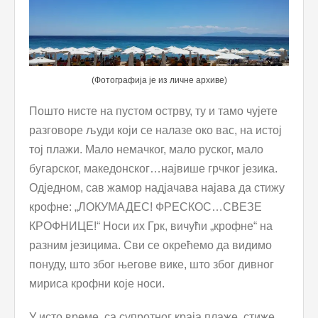
(Фотографија је из личне архиве)
Пошто нисте на пустом острву, ту и тамо чујете
разговоре људи који се налазе око вас, на истој
тој плажи. Мало немачког, мало руског, мало
бугарског, македонског…највише грчког језика.
Одједном, сав жамор надјачава најава да стижу
крофне: „ЛОКУМАДЕС! ФРЕСКОС…СВЕЗЕ
КРОФНИЦЕ!“ Носи их Грк, вичући „крофне“ на
разним језицима. Сви се окрећемо да видимо
понуду, што због његове вике, што због дивног
мириса крофни које носи.
У исто време, са супротног краја плаже, стиже