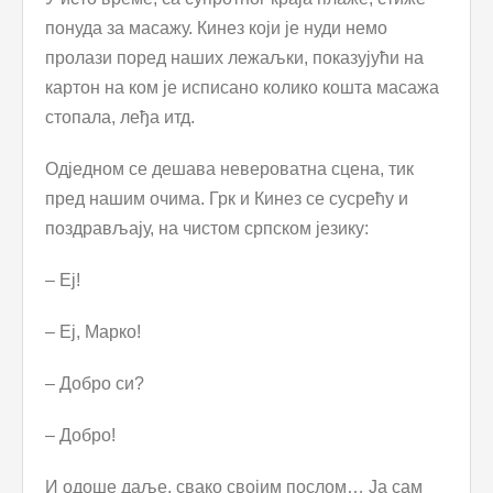
понуда за масажу. Кинез који је нуди немо
пролази поред наших лежаљки, показујући на
картон на ком је исписано колико кошта масажа
стопала, леђа итд.
Одједном се дешава невероватна сцена, тик
пред нашим очима. Грк и Кинез се сусрећу и
поздрављају, на чистом српском језику:
– Еј!
– Еј, Марко!
– Добро си?
– Добро!
И одоше даље, свако својим послом… Ја сам