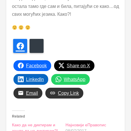
остала тамо где сам и била, питајући се како…од
свих могућих језика. Како?!
Facebook
Bluesky
Facebook
Share on X
LinkedIn
WhatsApp
Email
Copy Link
Related
Како да не диктирам и
Најновији еПравопис
зашто да не диктирам?!
08/07/2017