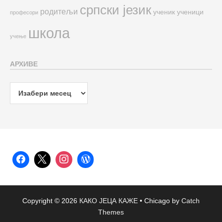
српски језик
родитељи
ученик
ученици
професори
школа
учење
АРХИВЕ
Архиве
Copyright © 2026
КАКО ЈЕЦА КАЖЕ
•
Chicago by
Catch
Themes