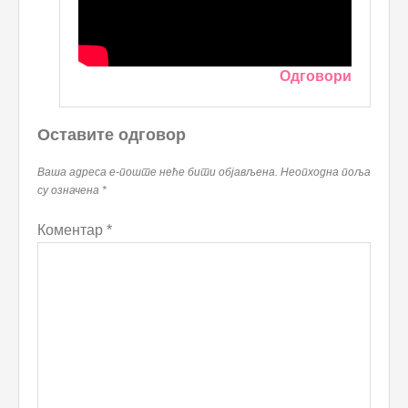
Одговори
Оставите одговор
Ваша адреса е-поште неће бити објављена.
Неопходна поља
су означена
*
Коментар
*