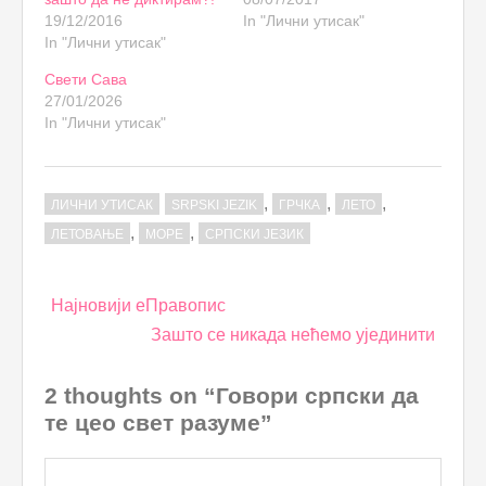
19/12/2016
In "Лични утисак"
In "Лични утисак"
Свети Сава
27/01/2026
In "Лични утисак"
,
,
,
ЛИЧНИ УТИСАК
SRPSKI JEZIK
ГРЧКА
ЛЕТО
,
,
ЛЕТОВАЊЕ
МОРЕ
СРПСКИ ЈЕЗИК
Post
Најновији еПравопис
navigation
Зашто се никада нећемо ујединити
2 thoughts on “Говори српски да
те цео свет разуме”