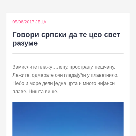
to
content
05/08/2017
ЈЕЦА
Говори српски да те цео свет
разуме
Замислите плажу…лепу, пространу, пешчану.
Лежите, одмарате очи гледајући у плаветнило.
Небо и море дели једна црта и много нијанси
плаве. Ништа више.