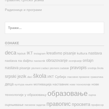
Правопис српског језика
Радионице и програми
Search
for:
ОЗНАКЕ
deca
IKT
kreativno pisanje
nastava
kultura
fejsbuk
instagram
obrazovanje
onlajn
nastava na daljinu
nastavnik
ocenjivanje
pravopis
nastava
pisanje
pismeni zadaci
pismeni zadatak
srednja škola
škola
srpski jezik
ИКТ
Србија
đaci
гласовне промене
граматика
деца
мотивација
наставник
нове
култура
књиге
нове технологије
образовање
технологије у образовању
оцена
правопис
просвета
оцењивање
писмени задатак
професор