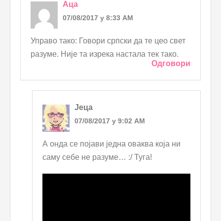
Аца
07/08/2017 у 8:33 AM
Управо тако: Говори српски да те цео свет
разуме. Није та изрека настала тек тако.
Одговори
Јеца
07/08/2017 у 9:02 AM
А онда се појави једна оваква која ни
саму себе не разуме… :/ Туга!