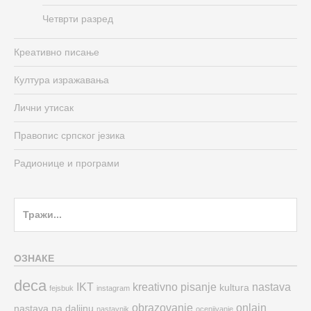
Четврти разред
Креативно писање
Култура изражавања
Лични утисак
Правопис српског језика
Радионице и програми
Search
for:
ОЗНАКЕ
deca
IKT
kreativno pisanje
nastava
kultura
fejsbuk
instagram
obrazovanje
onlajn
nastava na daljinu
nastavnik
ocenjivanje