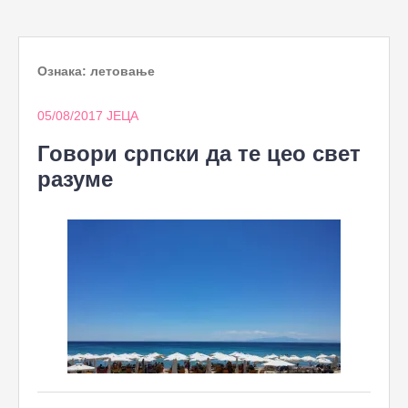
to
content
Ознака:
летовање
05/08/2017
ЈЕЦА
Говори српски да те цео свет
разуме