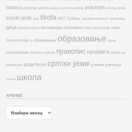
pravopis
nastava
pisanje
pismeni zadaci
pismeni zadatak
srednja škola
škola
srpski jezik
ИКТ
Србија
đaci
гласовне промене
граматика
деца
мотивација
наставник
нове
култура
књиге
нове технологије
образовање
технологије у образовању
оцена
правопис
просвета
оцењивање
писмени задатак
професор
српски језик
родитељи
ученик
ученици
професори
школа
учење
АРХИВЕ
Архиве