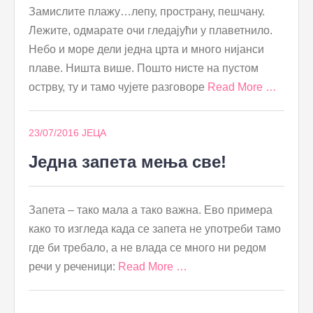
Замислите плажу…лепу, пространу, пешчану.
Лежите, одмарате очи гледајући у плаветнило.
Небо и море дели једна црта и много нијанси
плаве. Ништа више. Пошто нисте на пустом
острву, ту и тамо чујете разговоре
Read More …
23/07/2016
ЈЕЦА
Једна запета мења све!
Запета – тако мала а тако важна. Ево примера
како то изгледа када се запета не употреби тамо
где би требало, а не влада се много ни редом
речи у реченици:
Read More …