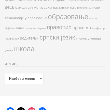
деца
мотивација
наставник
нове
култура
књиге
нове технологије
образовање
технологије у образовању
оцена
правопис
просвета
оцењивање
писмени задатак
професор
српски језик
родитељи
ученик
ученици
професори
школа
учење
АРХИВЕ
Архиве