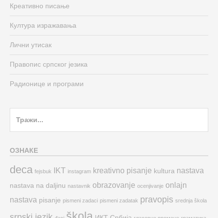
Креативно писање
Култура изражавања
Лични утисак
Правопис српског језика
Радионице и програми
Search
for:
ОЗНАКЕ
deca
IKT
kreativno pisanje
nastava
kultura
fejsbuk
instagram
obrazovanje
onlajn
nastava na daljinu
nastavnik
ocenjivanje
pravopis
nastava
pisanje
pismeni zadaci
pismeni zadatak
srednja škola
škola
srpski jezik
ИКТ
Србија
đaci
гласовне промене
граматика