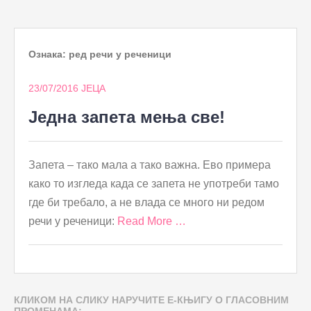
to
content
Ознака:
ред речи у реченици
23/07/2016
ЈЕЦА
Једна запета мења све!
Запета – тако мала а тако важна. Ево примера
како то изгледа када се запета не употреби тамо
где би требало, а не влада се много ни редом
речи у реченици:
Read More …
КЛИКОМ НА СЛИКУ НАРУЧИТЕ Е-КЊИГУ О ГЛАСОВНИМ
ПРОМЕНАМА: