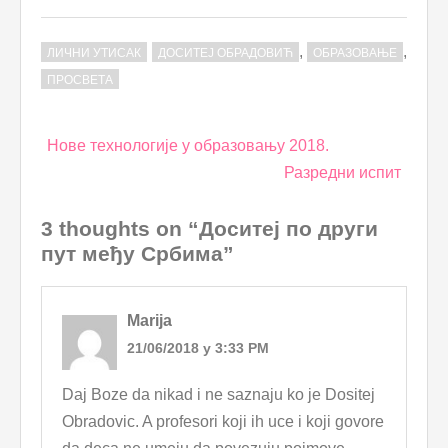
,
,
ЛИЧНИ УТИСАК
ДОСИТЕЈ ОБРАДОВИЋ
ОБРАЗОВАЊЕ
ПРОСВЕТА
Post
Нове технологије у образовању 2018.
navigation
Разредни испит
3 thoughts on “Доситеј по други
пут међу Србима”
Marija
21/06/2018 у 3:33 PM
Daj Boze da nikad i ne saznaju ko je Dositej
Obradovic. A profesori koji ih uce i koji govore