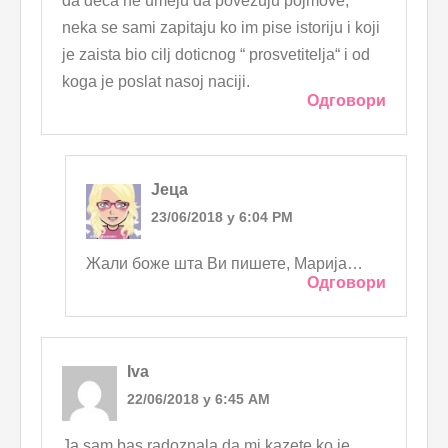
da deca ne umeju da povezuju pojmove,
neka se sami zapitaju ko im pise istoriju i koji
je zaista bio cilj doticnog “ prosvetitelja“ i od
koga je poslat nasoj naciji.
Одговори
Јеца
23/06/2018 у 6:04 PM
Жали боже шта Ви пишете, Марија…
Одговори
Iva
22/06/2018 у 6:45 AM
Ja sam bas radoznala da mi kazete ko je