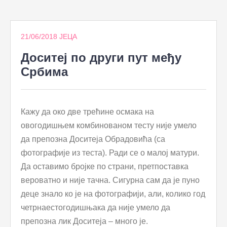
to
content
21/06/2018
ЈЕЦА
Доситеј по други пут међу
Србима
Кажу да око две трећине осмака на
овогодишњем комбинованом тесту није умело
да препозна Доситеја Обрадовића (са
фотографије из теста). Ради се о малој матури.
Да оставимо бројке по страни, претпоставка
вероватно и није тачна. Сигурна сам да је пуно
деце знало ко је на фотографији, али, колико год
четрнаестогодишњака да није умело да
препозна лик Доситеја – много је.