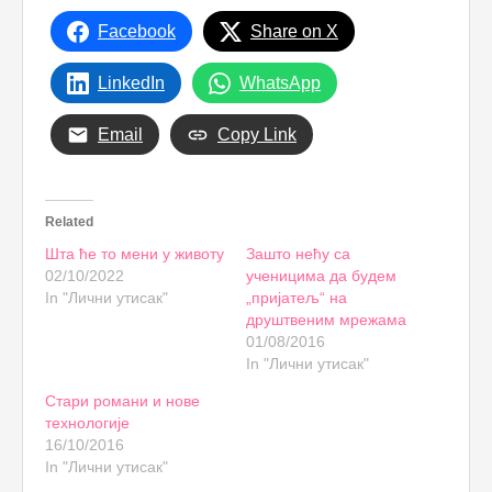
Facebook
Share on X
LinkedIn
WhatsApp
Email
Copy Link
Related
Шта ће то мени у животу
Зашто нећу са
02/10/2022
ученицима да будем
In "Лични утисак"
„пријатељ“ на
друштвеним мрежама
01/08/2016
In "Лични утисак"
Стари романи и нове
технологије
16/10/2016
In "Лични утисак"