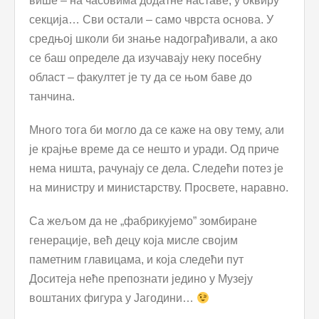
више – на часовима додатне наставе, у оквиру
секција… Сви остали – само чврста основа. У
средњој школи би знање надограђивали, а ако
се баш определе да изучавају неку посебну
област – факултет је ту да се њом баве до
танчина.
Много тога би могло да се каже на ову тему, али
је крајње време да се нешто и уради. Од приче
нема ништа, рачунају се дела. Следећи потез је
на министру и министарству. Просвете, наравно.
Са жељом да не „фабрикујемо” зомбиране
генерације, већ децу која мисле својим
паметним главицама, и која следећи пут
Доситеја неће препознати једино у Музеју
воштаних фигура у Јагодини…