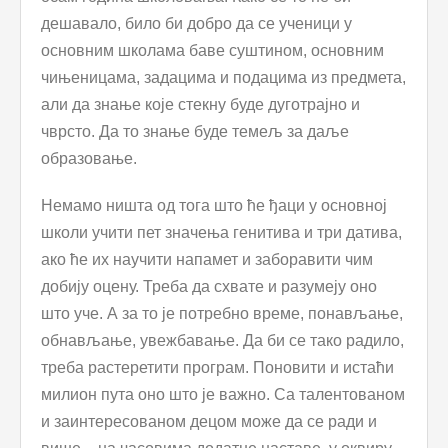
дешавало, било би добро да се ученици у
основним школама баве суштином, основним
чињеницама, задацима и подацима из предмета,
али да знање које стекну буде дуготрајно и
чврсто. Да то знање буде темељ за даље
образовање.
Немамо ништа од тога што ће ђаци у основној
школи учити пет значења генитива и три датива,
ако ће их научити напамет и заборавити чим
добију оцену. Треба да схвате и разумеју оно
што уче. А за то је потребно време, понављање,
обнављање, увежбавање. Да би се тако радило,
треба растеретити програм. Поновити и истаћи
милион пута оно што је важно. Са талентованом
и заинтересованом децом може да се ради и