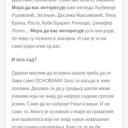
Мора да вас интересује
како изгледа Љубивоје
Ршумовић, Јесењин, Десанка Максимовић, Лепа
Брена, Раста, Коби Брајант, Роналдо, Џенифер
Лопез…
Мора да вас интересује
шта они раде,
по чему су познати и значајни. И све је то на
само један клик од вас.
И шта сад?
Одавно мислим да основна школа треба да се
бави само ОСНОВАМА! Зато се ваљда и зове
основна
. Дешава се да у средњој школи имам
ученике који не знају да наброје падеже српског
језика. Само да их наброје! Ништа више. И не
само то. Много је основних ствари из граматике
или правописа које не знају након навршених
осам година школовања. Како се то не би