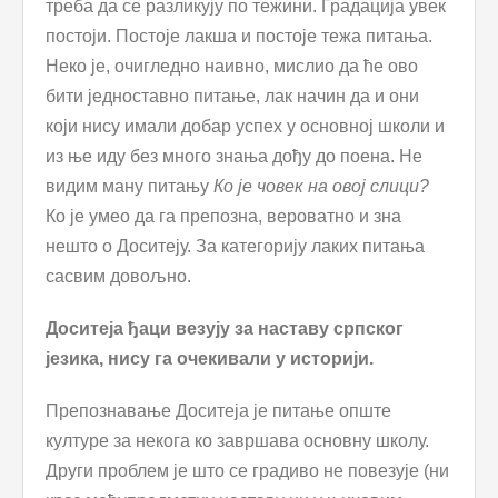
треба да се разликују по тежини. Градација увек
постоји. Постоје лакша и постоје тежа питања.
Неко је, очигледно наивно, мислио да ће ово
бити једноставно питање, лак начин да и они
који нису имали добар успех у основној школи и
из ње иду без много знања дођу до поена. Не
видим ману питању
Ко је човек на овој слици?
Ко је умео да га препозна, вероватно и зна
нешто о Доситеју. За категорију лаких питања
сасвим довољно.
Доситеја ђаци везују за наставу српског
језика, нису га очекивали у историји.
Препознавање Доситеја је питање опште
културе за некога ко завршава основну школу.
Други проблем је што се градиво не повезује (ни