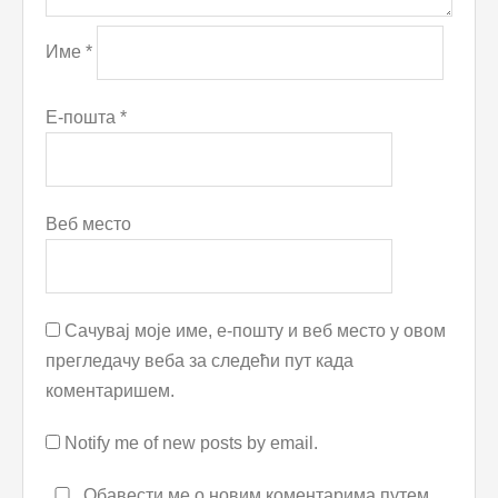
Име
*
Е-пошта
*
Веб место
Сачувај моје име, е-пошту и веб место у овом
прегледачу веба за следећи пут када
коментаришем.
Notify me of new posts by email.
Обавести ме о новим коментарима путем