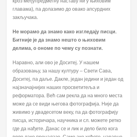
кроз међупредметну наставу ни у њиховим
главама), па долазимо до овако апсурдних
закључака.
Не морамо да знамо како изгледају писци.
Битније је да знамо нешто о њиховим
делима, о ономе по чему су познати.
Наравно, али ово је Доситеј. У нашем
образовању, за нашу културу – Свети Сава,
Доситеј, па даље. Дакле, један једини и један од
најзначајнијих наших просветитеља и
реформатора. Већ сам рекла да на много места
може да се види његова фотографија. Није да
живимо у двадесетом веку, па да фотографију
писца, историчара, научника и сл. можете ретко
где да нађете. Данас се и лик и дело било кога
врло лако проналазе. Само ако хоћете, наравно.