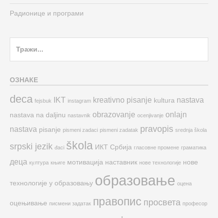
Радионице и програми
Search
for:
ОЗНАКЕ
deca
IKT
kreativno pisanje
nastava
kultura
fejsbuk
instagram
obrazovanje
onlajn
nastava na daljinu
nastavnik
ocenjivanje
pravopis
nastava
pisanje
pismeni zadaci
pismeni zadatak
srednja škola
škola
srpski jezik
ИКТ
Србија
đaci
гласовне промене
граматика
деца
мотивација
наставник
нове
култура
књиге
нове технологије
образовање
технологије у образовању
оцена
правопис
просвета
оцењивање
писмени задатак
професор