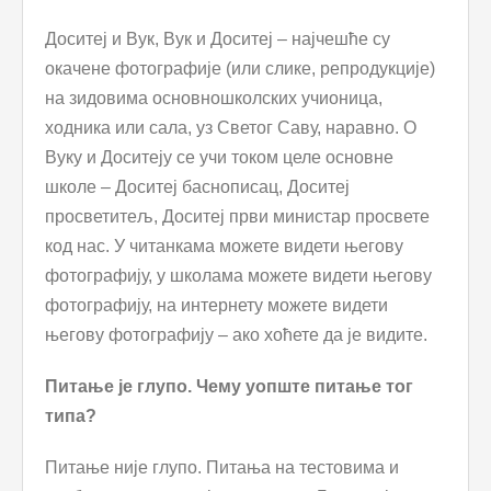
Доситеј и Вук, Вук и Доситеј – најчешће су
окачене фотографије (или слике, репродукције)
на зидовима основношколских учионица,
ходника или сала, уз Светог Саву, наравно. О
Вуку и Доситеју се учи током целе основне
школе – Доситеј баснописац, Доситеј
просветитељ, Доситеј први министар просвете
код нас. У читанкама можете видети његову
фотографију, у школама можете видети његову
фотографију, на интернету можете видети
његову фотографију – ако хоћете да је видите.
Питање је глупо. Чему уопште питање тог
типа?
Питање није глупо. Питања на тестовима и