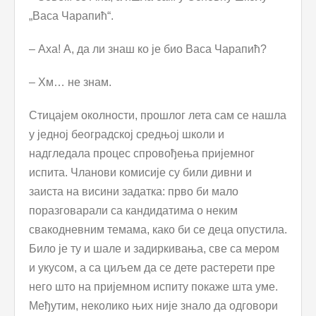
„Васа Чарапић“.
– Аха! А, да ли знаш ко је био Васа Чарапић?
– Хм… не знам.
Стицајем околности, прошлог лета сам се нашла
у једној београдској средњој школи и
надгледала процес спровођења пријемног
испита. Чланови комисије су били дивни и
заиста на висини задатка: прво би мало
поразговарали са кандидатима о неким
свакодневним темама, како би се деца опустила.
Било је ту и шале и задиркивања, све са мером
и укусом, а са циљем да се дете растерети пре
него што на пријемном испиту покаже шта уме.
Међутим, неколико њих није знало да одговори