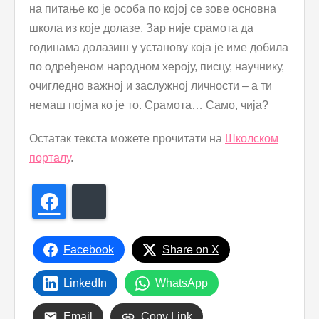
на питање ко је особа по којој се зове основна
школа из које долазе. Зар није срамота да
годинама долазиш у установу која је име добила
по одређеном народном хероју, писцу, научнику,
очигледно важној и заслужној личности – а ти
немаш појма ко је то. Срамота… Само, чија?
Остатак текста можете прочитати на
Школском
порталу
.
Facebook
Bluesky
Facebook
Share on X
LinkedIn
WhatsApp
Email
Copy Link