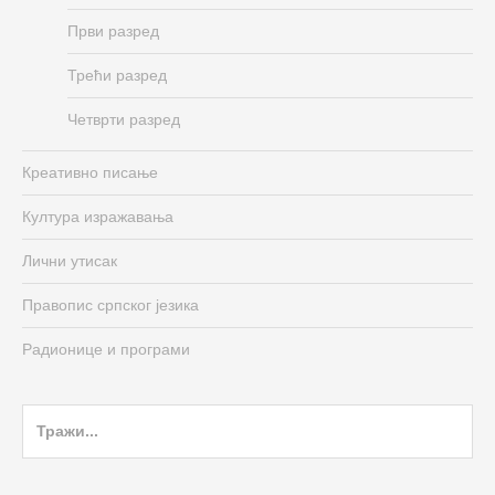
Први разред
Трећи разред
Четврти разред
Креативно писање
Култура изражавања
Лични утисак
Правопис српског језика
Радионице и програми
Search
for: