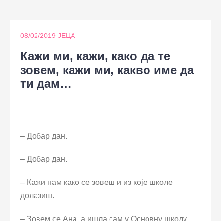
to
content
08/02/2019
ЈЕЦА
Кажи ми, кажи, како да те
зовем, кажи ми, какво име да
ти дам…
– Добар дан.
– Добар дан.
– Кажи нам како се зовеш и из које школе
долазиш.
– Зовем се Ана, а ишла сам у Основну школу