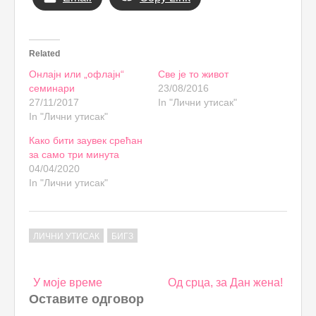
Related
Онлајн или „офлајн“
Све је то живот
семинари
23/08/2016
27/11/2017
In "Лични утисак"
In "Лични утисак"
Како бити заувек срећан
за само три минута
04/04/2020
In "Лични утисак"
ЛИЧНИ УТИСАК
БИГЗ
Post
У моје време
Од срца, за Дан жена!
navigation
Оставите одговор