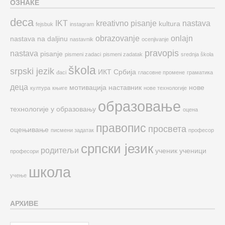
ОЗНАКЕ
deca
IKT
kreativno pisanje
nastava
kultura
fejsbuk
instagram
obrazovanje
onlajn
nastava na daljinu
nastavnik
ocenjivanje
pravopis
nastava
pisanje
pismeni zadaci
pismeni zadatak
srednja škola
škola
srpski jezik
ИКТ
Србија
đaci
гласовне промене
граматика
деца
мотивација
наставник
нове
култура
књиге
нове технологије
образовање
технологије у образовању
оцена
правопис
просвета
оцењивање
писмени задатак
професор
српски језик
родитељи
ученик
ученици
професори
школа
учење
АРХИВЕ
Архиве