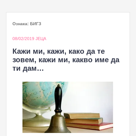
to
content
Ознака:
БИГЗ
08/02/2019
ЈЕЦА
Кажи ми, кажи, како да те
зовем, кажи ми, какво име да
ти дам…