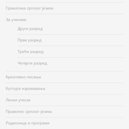
Граматика српског језика
За ученике
Други разред
Први разред
Трећи разред
Четврти разред
Креативно писање
Култура изражавања
Лични утисак
Правопис српског језика
Радионице и програми