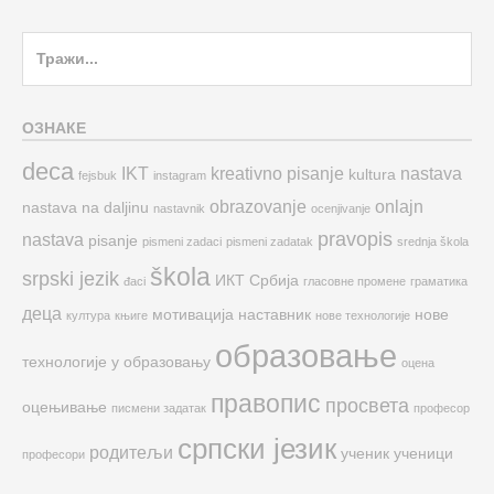
Search
for:
ОЗНАКЕ
deca
IKT
kreativno pisanje
nastava
kultura
fejsbuk
instagram
obrazovanje
onlajn
nastava na daljinu
nastavnik
ocenjivanje
pravopis
nastava
pisanje
pismeni zadaci
pismeni zadatak
srednja škola
škola
srpski jezik
ИКТ
Србија
đaci
гласовне промене
граматика
деца
мотивација
наставник
нове
култура
књиге
нове технологије
образовање
технологије у образовању
оцена
правопис
просвета
оцењивање
писмени задатак
професор
српски језик
родитељи
ученик
ученици
професори