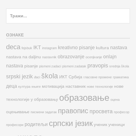
Search
for:
ОЗНАКЕ
deca
IKT
kreativno pisanje
nastava
kultura
fejsbuk
instagram
obrazovanje
onlajn
nastava na daljinu
nastavnik
ocenjivanje
pravopis
nastava
pisanje
pismeni zadaci
pismeni zadatak
srednja škola
škola
srpski jezik
ИКТ
Србија
đaci
гласовне промене
граматика
деца
мотивација
наставник
нове
култура
књиге
нове технологије
образовање
технологије у образовању
оцена
правопис
просвета
оцењивање
писмени задатак
професор
српски језик
родитељи
ученик
ученици
професори