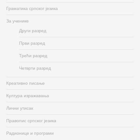
Граматика српског језика
За ученике
Други разред
Први разред
Трећи разред
Четврти разред
Креативно писање
Култура изражавања
Лични утисак
Правопис српског језика
Радионице и програми