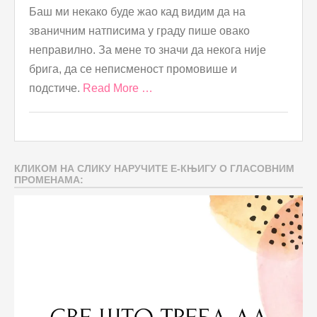
Баш ми некако буде жао кад видим да на
званичним натписима у граду пише овако
неправилно. За мене то значи да некога није
брига, да се неписменост промовише и
подстиче.
Read More …
КЛИКОМ НА СЛИКУ НАРУЧИТЕ Е-КЊИГУ О ГЛАСОВНИМ
ПРОМЕНАМА: