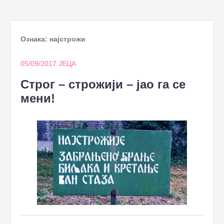
to
content
Ознака:
најстрожи
05/09/2017
ЈЕЦА
Строг – строжији – јао га се
мени!