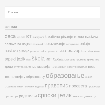
Search
for:
ОЗНАКЕ
deca
IKT
kreativno pisanje
nastava
kultura
fejsbuk
instagram
obrazovanje
onlajn
nastava na daljinu
nastavnik
ocenjivanje
pravopis
nastava
pisanje
pismeni zadaci
pismeni zadatak
srednja škola
škola
srpski jezik
ИКТ
Србија
đaci
гласовне промене
граматика
деца
мотивација
наставник
нове
култура
књиге
нове технологије
образовање
технологије у образовању
оцена
правопис
просвета
оцењивање
писмени задатак
професор
српски језик
родитељи
ученик
ученици
професори