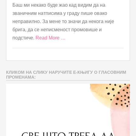
Баш ми некако буде жао кад видим да на
званичним натписима у граду пише овако
неправилно. За мене то значи да некога није
брига, да се неписменост промовише и
подстиче.
Read More …
КЛИКОМ НА СЛИКУ НАРУЧИТЕ Е-КЊИГУ О ГЛАСОВНИМ
ПРОМЕНАМА: