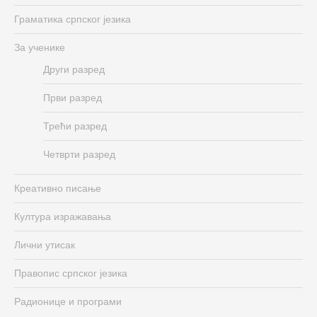
Граматика српског језика
За ученике
Други разред
Први разред
Трећи разред
Четврти разред
Креативно писање
Култура изражавања
Лични утисак
Правопис српског језика
Радионице и програми