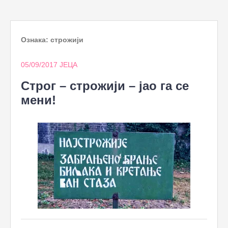
to
content
Ознака:
строжији
05/09/2017
ЈЕЦА
Строг – строжији – јао га се
мени!