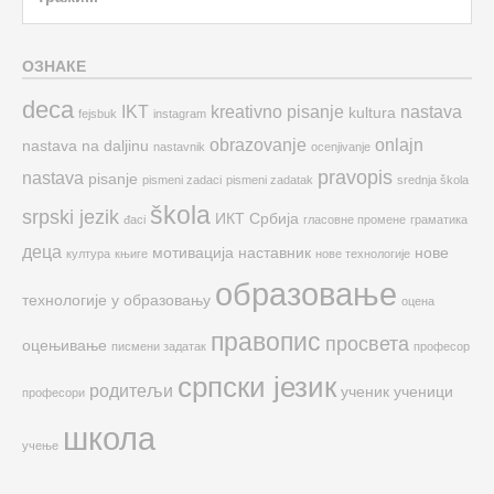
for:
ОЗНАКЕ
deca
IKT
kreativno pisanje
nastava
kultura
fejsbuk
instagram
obrazovanje
onlajn
nastava na daljinu
nastavnik
ocenjivanje
pravopis
nastava
pisanje
pismeni zadaci
pismeni zadatak
srednja škola
škola
srpski jezik
ИКТ
Србија
đaci
гласовне промене
граматика
деца
мотивација
наставник
нове
култура
књиге
нове технологије
образовање
технологије у образовању
оцена
правопис
просвета
оцењивање
писмени задатак
професор
српски језик
родитељи
ученик
ученици
професори
школа
учење