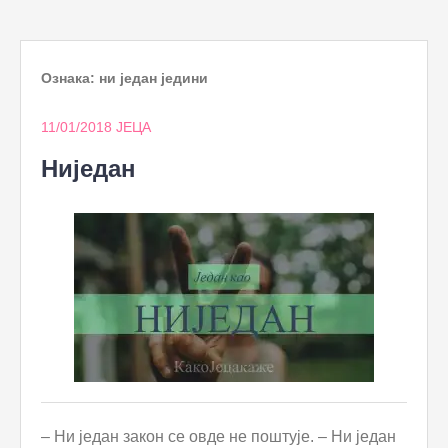
to
content
Ознака:
ни један једини
11/01/2018
ЈЕЦА
Ниједан
– Ни један закон се овде не поштује. – Ни један