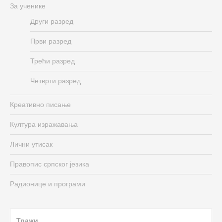
За ученике
Други разред
Први разред
Трећи разред
Четврти разред
Креативно писање
Култура изражавања
Лични утисак
Правопис српског језика
Радионице и програми
Search