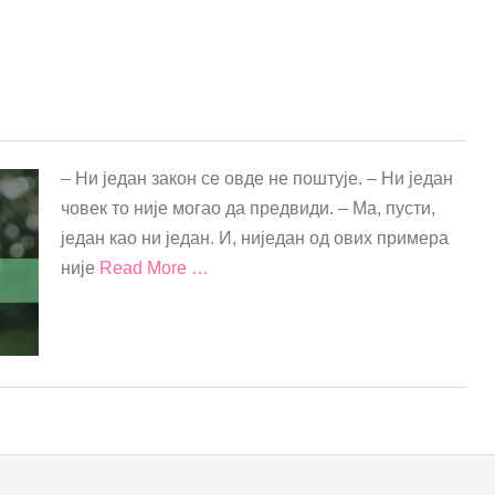
– Ни један закон се овде не поштује. – Ни један
човек то није могао да предвиди. – Ма, пусти,
један као ни један. И, ниједан од ових примера
није
Read More …