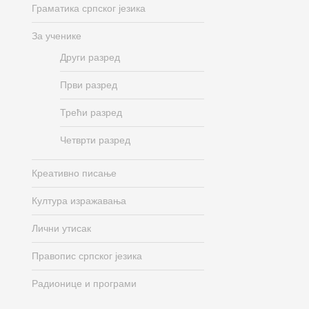
Граматика српског језика
За ученике
Други разред
Први разред
Трећи разред
Четврти разред
Креативно писање
Култура изражавања
Лични утисак
Правопис српског језика
Радионице и програми