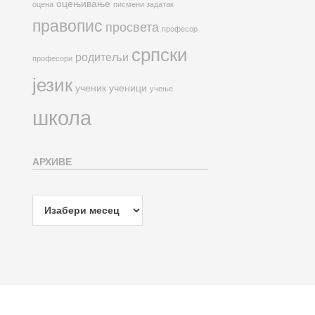
оцењивање
оцена
писмени задатак
правопис
просвета
професор
српски
родитељи
професори
језик
ученик
ученици
учење
школа
АРХИВЕ
Архиве