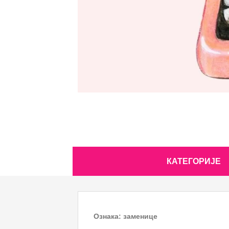
Skip
КАТЕГОРИЈЕ
to
content
Ознака:
заменице