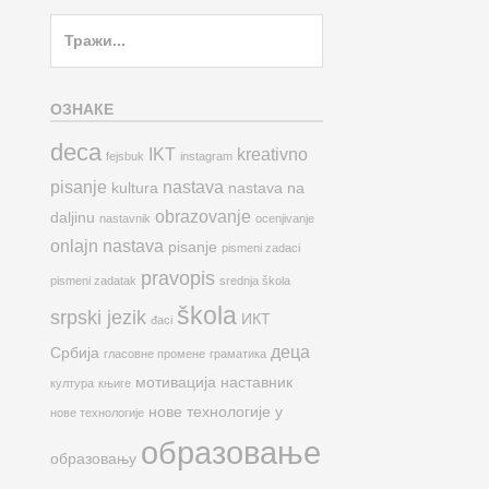
Search
for:
ОЗНАКЕ
deca
IKT
kreativno
fejsbuk
instagram
pisanje
nastava
kultura
nastava na
obrazovanje
daljinu
nastavnik
ocenjivanje
onlajn nastava
pisanje
pismeni zadaci
pravopis
pismeni zadatak
srednja škola
škola
srpski jezik
ИКТ
đaci
деца
Србија
гласовне промене
граматика
мотивација
наставник
култура
књиге
нове технологије у
нове технологије
образовање
образовању