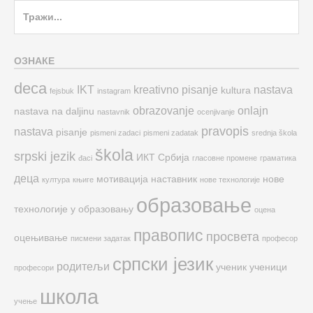
Search
for:
ОЗНАКЕ
deca
IKT
kreativno pisanje
nastava
kultura
fejsbuk
instagram
obrazovanje
onlajn
nastava na daljinu
nastavnik
ocenjivanje
pravopis
nastava
pisanje
pismeni zadaci
pismeni zadatak
srednja škola
škola
srpski jezik
ИКТ
Србија
đaci
гласовне промене
граматика
деца
мотивација
наставник
нове
култура
књиге
нове технологије
образовање
технологије у образовању
оцена
правопис
просвета
оцењивање
писмени задатак
професор
српски језик
родитељи
ученик
ученици
професори
школа
учење