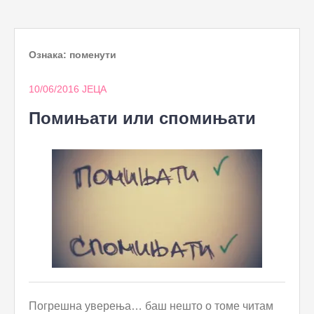
to
content
Ознака:
поменути
10/06/2016
ЈЕЦА
Помињати или спомињати
Погрешна уверења… баш нешто о томе читам