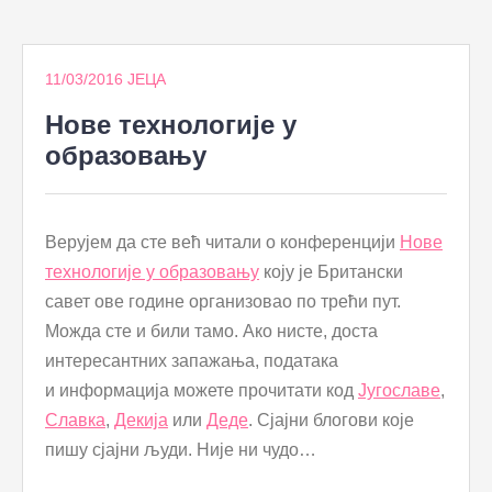
to
content
11/03/2016
ЈЕЦА
Нове технологије у
образовању
Верујем да сте већ читали о конференцији
Нове
технологије у образовању
коју је Британски
савет ове године организовао по трећи пут.
Можда сте и били тамо. Ако нисте, доста
интересантних запажања, података
и информација можете прочитати код
Југославе
,
Славка
,
Декија
или
Деде
. Сјајни блогови које
пишу сјајни људи. Није ни чудо…