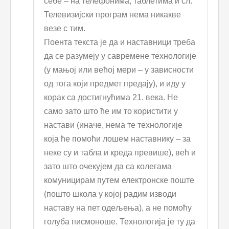
себе – на телефонима, таблетима и сл.
Телевизијски програм нема никакве
везе с тим.
Поента текста је да и наставници треба
да се разумеју у савремене технологије
(у мањој или већој мери – у зависности
од тога који предмет предају), и иду у
корак са достигнућима 21. века. Не
само зато што ће им то користити у
настави (иначе, нема те технологије
која ће помоћи лошем наставнику – за
неке су и табла и креда превише), већ и
зато што очекујем да са колегама
комуницирам путем електронске поште
(пошто школа у којој радим изводи
наставу на пет одељења), а не помоћу
голуба писмоноше. Технологија је ту да