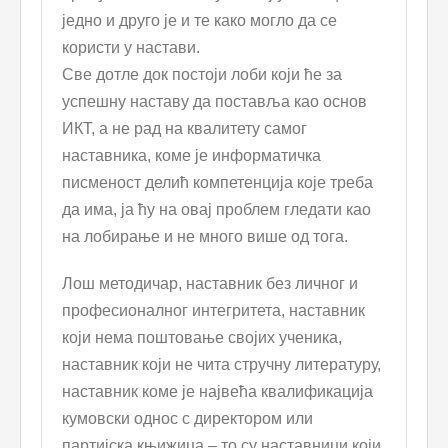
једно и друго је и те како могло да се
користи у настави.
Све дотле док постоји лоби који ће за
успешну наставу да поставља као основ
ИКТ, а не рад на квалитету самог
наставника, коме је информатичка
писменост делић компетенција које треба
да има, ја ћу на овај проблем гледати као
на лобирање и не много више од тога.
Лош методичар, наставник без личног и
професионалног интегритета, наставник
који нема поштовање својих ученика,
наставник који не чита стручну литературу,
наставник коме је највећа квалификација
кумовски однос с директором или
партијска књижица – то су наставници који