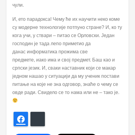
чули.
И, ето парадокса! Чему ће их научити неко коме
су модерне технологије потпуно стране? И, ко ту
кога учи, у ствари – питао се Орловски. Један
господин је тада лепо приметио да
данас информатика прожима све
предмете, иако има и свој предмет. Баш као и
српски језик. И, сваки наставник који се макар
једном нашао у ситуацији да му ученик постави
питање на које не зна одговор, знаће о чему се
овде ради. Свидело се то нама или не – тако је.
Facebook
Bluesky