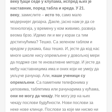
веку ђаци седе у клупама, испред њих је
наставник, поред табла и креда
.
У 21.
веку
, замислите –
исто то
, само мало
модернијег дизајна. Дакле, јасно нам је да се
технологија, у времену у ком живимо, развија
веома брзо. Идемо ли и ми у корак са тим
достигнућима? Тешко. Са зеленом таблом и
кредом у рукама, баш тешко. И, јесте да код нас
многе школе нису опремљене у довољној мери
да подрже све те иновативне методе. И јесте да
међу наставницима има и оних који не умеју да
укључе рачунар. Али,
наши ученици су
опремљени
. Са паметним телефонима у
џеповима, таблетима или рачунарима у кућама,
они не могу да чекају
. Не могу јер на њих
чекају послови будућности. Нови послови за
неке нове клинце. Послови за које ми нисмо ни