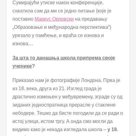
Сумирајући утиске након конференције,
схватила сам да ми се једно питање (које је
поставио
Маркус Орловски
на предавању
„Образовање и међународна перспектива“)
урезало у памћење, и враћа се изнова и
изнова…
За шта то данашња школа припрема своје
ученике
?
Приказао нам је фотографије Лондона. Прва је
из 18. века, друга из 21. Изглед града је
драстично измењен у међувремену, зграде су од
зиданих једноспратница прерасле у стаклене
небодере. Тешко да бисте погодили да се ради о
истој улици, истом тргу. А онда смо могли да
видимо како је некада изгледала школа –
у 18.