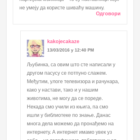
не умеју да користе шиваћу машину.
Одговори
kakojecakaze
13/03/2016 у 12:40 PM
Љубинка, са овим што сте написали у
другом пасусу се потпуно слажем.
Међутим, улоге телевизора и рачунара,
како у настави, тако и у нашим
животима, не могу да се пореде.
Некада смо учили из књига, па смо
ишли у библиотеке по знање. Данас
многа дела можемо да пронађемо на
интернету. А интернет имамо увек уз