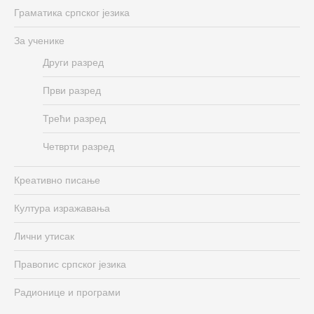
Граматика српског језика
За ученике
Други разред
Први разред
Трећи разред
Четврти разред
Креативно писање
Култура изражавања
Лични утисак
Правопис српског језика
Радионице и програми