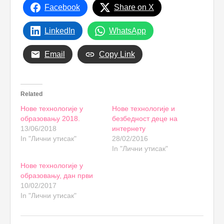
Facebook
Share on X
LinkedIn
WhatsApp
Email
Copy Link
Related
Нове технологије у
Нове технологије и
образовању 2018.
безбедност деце на
13/06/2018
интернету
In "Лични утисак"
28/02/2016
In "Лични утисак"
Нове технологије у
образовању, дан први
10/02/2017
In "Лични утисак"