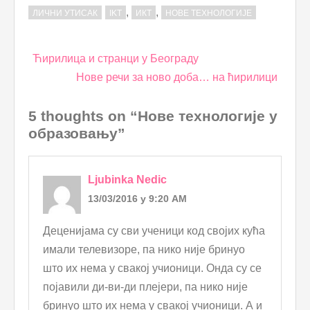
,
,
ЛИЧНИ УТИСАК
IKT
ИКТ
НОВЕ ТЕХНОЛОГИЈЕ
Post
Ћирилица и странци у Београду
navigation
Нове речи за ново доба… на ћирилици
5 thoughts on “Нове технологије у
образовању”
Ljubinka Nedic
13/03/2016 у 9:20 AM
Деценијама су сви ученици код својих кућа
имали телевизоре, па нико није бринуо
што их нема у свакој учионици. Онда су се
појавили ди-ви-ди плејери, па нико није
бринуо што их нема у свакој учионици. А и