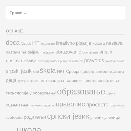
Search
for:
ОЗНАКЕ
deca
IKT
kreativno pisanje
nastava
kultura
fejsbuk
instagram
obrazovanje
onlajn
nastava na daljinu
nastavnik
ocenjivanje
pravopis
nastava
pisanje
pismeni zadaci
pismeni zadatak
srednja škola
škola
srpski jezik
ИКТ
Србија
đaci
гласовне промене
граматика
деца
мотивација
наставник
нове
култура
књиге
нове технологије
образовање
технологије у образовању
оцена
правопис
просвета
оцењивање
писмени задатак
професор
српски језик
родитељи
ученик
ученици
професори
школа