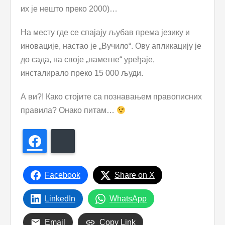
их је нешто преко 2000)…
На месту где се спајају љубав према језику и
иновације, настао је „Вучило“. Ову апликацију је
до сада, на своје „паметне“ уређаје,
инсталирало преко 15 000 људи.
А ви?! Како стојите са познавањем правописних
правила? Онако питам…
Facebook
Bluesky
Facebook
Share on X
LinkedIn
WhatsApp
Email
Copy Link