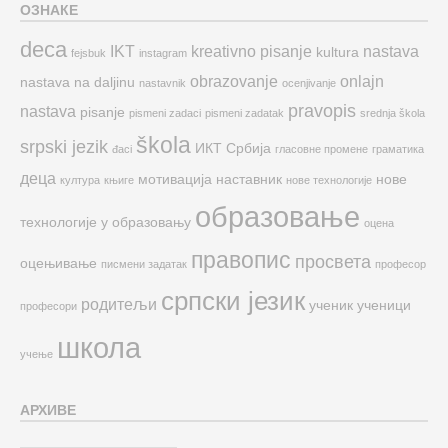
ОЗНАКЕ
deca
IKT
kreativno pisanje
nastava
kultura
fejsbuk
instagram
obrazovanje
onlajn
nastava na daljinu
nastavnik
ocenjivanje
pravopis
nastava
pisanje
pismeni zadaci
pismeni zadatak
srednja škola
škola
srpski jezik
ИКТ
Србија
đaci
гласовне промене
граматика
деца
мотивација
наставник
нове
култура
књиге
нове технологије
образовање
технологије у образовању
оцена
правопис
просвета
оцењивање
писмени задатак
професор
српски језик
родитељи
ученик
ученици
професори
школа
учење
АРХИВЕ
Архиве