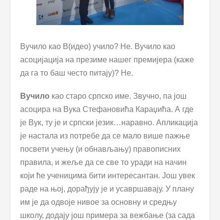
Вучило као В(идео) учило? Не. Вучило као
асоцијација на презиме нашег премијера (каже
да га то баш често питају)? Не.
Вучило
као старо српско име. Звучно, па још
асоцира на Вука Стефановића Караџића. А где
је Вук, ту је и српски језик…наравно. Апликација
је настала из потребе да се мало више пажње
посвети учењу (и обнављању) правописних
правила, и жеље да се све то уради на начин
који ће ученицима бити интересантан. Још увек
раде на њој, дорађују је и усавршавају. У плану
им је да одвоје нивое за основну и средњу
школу, додају још примера за вежбање (за сада