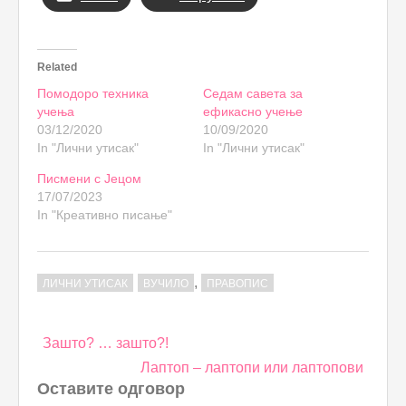
Related
Помодоро техника
Седам савета за
учења
ефикасно учење
03/12/2020
10/09/2020
In "Лични утисак"
In "Лични утисак"
Писмени с Јецом
17/07/2023
In "Креативно писање"
,
ЛИЧНИ УТИСАК
ВУЧИЛО
ПРАВОПИС
Post
Зашто? … зашто?!
navigation
Лаптоп – лаптопи или лаптопови
Оставите одговор