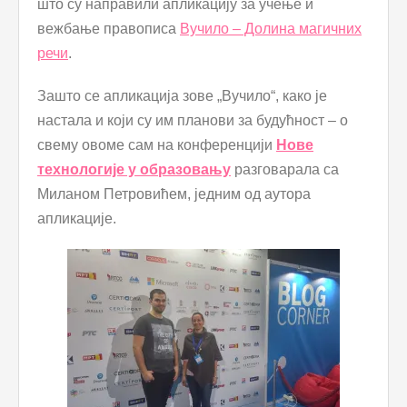
што су направили апликацију за учење и
вежбање правописа
Вучило – Долина магичних
речи
.
Зашто се апликација зове „Вучило“, како је
настала и који су им планови за будућност – о
свему овоме сам на конференцији
Нове
технологије у образовању
разговарала са
Миланом Петровићем, једним од аутора
апликације.