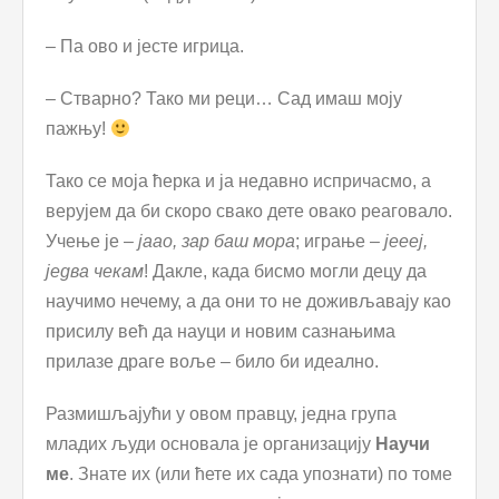
– Па ово и јесте игрица.
– Стварно? Тако ми реци… Сад имаш моју
пажњу!
Тако се моја ћерка и ја недавно испричасмо, а
верујем да би скоро свако дете овако реаговало.
Учење је –
јаао, зар баш мора
; играње –
јеееј,
једва чекам
! Дакле, када бисмо могли децу да
научимо нечему, а да они то не доживљавају као
присилу већ да науци и новим сазнањима
прилазе драге воље – било би идеално.
Размишљајући у овом правцу, једна група
младих људи основала је организацију
Научи
ме
. Знате их (или ћете их сада упознати) по томе