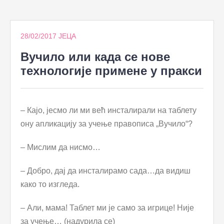
to
content
28/02/2017
ЈЕЦА
Вучило или када се нове
технологије примене у пракси
– Кајо, јесмо ли ми већ инсталирали на таблету
ону апликацију за учење правописа „Вучило“?
– Мислим да нисмо…
– Добро, дај да инсталирамо сада…да видиш
како то изгледа.
– Али, мама! Таблет ми је само за игрице! Није
за учење… (надурила се)