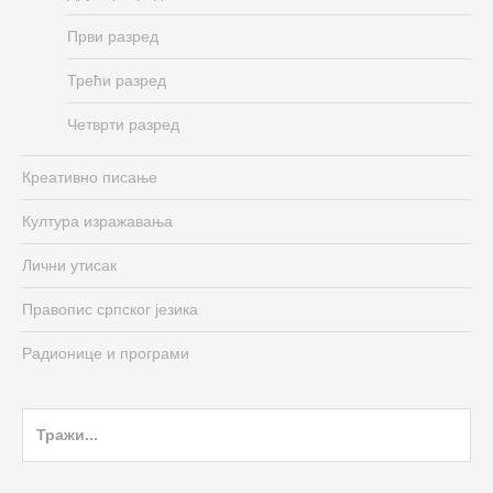
Први разред
Трећи разред
Четврти разред
Креативно писање
Култура изражавања
Лични утисак
Правопис српског језика
Радионице и програми
Search
for: