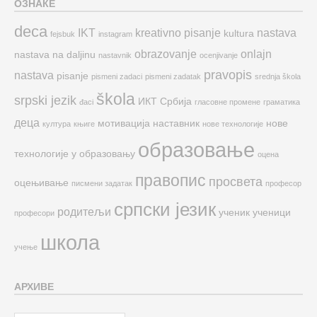
ОЗНАКЕ
deca
IKT
kreativno pisanje
nastava
kultura
fejsbuk
instagram
obrazovanje
onlajn
nastava na daljinu
nastavnik
ocenjivanje
pravopis
nastava
pisanje
pismeni zadaci
pismeni zadatak
srednja škola
škola
srpski jezik
ИКТ
Србија
đaci
гласовне промене
граматика
деца
мотивација
наставник
нове
култура
књиге
нове технологије
образовање
технологије у образовању
оцена
правопис
просвета
оцењивање
писмени задатак
професор
српски језик
родитељи
ученик
ученици
професори
школа
учење
АРХИВЕ
Архиве