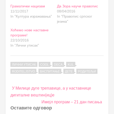
Граматички нацизам
Да Зора научи правопис
11/11/2017
08/04/2016
In "Култура изражавања"
In "Правопис српског
језика"
Хоћемо нове наставне
програме!
22/10/2016
In "Лични утисак"
,
,
,
ЛИЧНИ УТИСАК
COOL
DECA
KUL
,
,
,
RODITELJSTVO
ВАСПИТАЊЕ
ДЕТЕ
РОДИТЕЉИ
Post
У Милице дуге трепавице, а у наставнице
navigation
дигиталне вештин(иц)е
Имејл програм – 21 дан писања
Оставите одговор