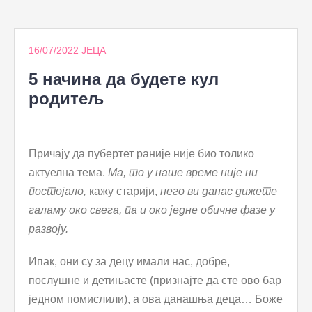
to
content
16/07/2022
ЈЕЦА
5 начина да будете кул
родитељ
Причају да пубертет раније није био толико
актуелна тема.
Ма, то у наше време није ни
постојало,
кажу старији,
него ви данас дижете
галаму око свега, па и око једне обичне фазе у
развоју.
Ипак, они су за децу имали нас, добре,
послушне и детињасте (признајте да сте ово бар
једном помислили), а ова данашња деца… Боже