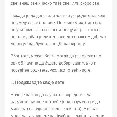
све, знаш све и јасно ти је све. Или скоро све.
Некада је до деце, али често и до родитеља који
не умеју да се поставе. Не кривим их, нико нас
не учи томе како се васпитавају деца и како се
постаје добар родитељ, али док праксом дођемо
до искуства, буде касно. Деца одрасту.
Због тога, можда бисте могли да размислите о
ових 5 начина да будете добар, занимљив и
посвећен родитељ, уколико то већ нисте.
1.
Подржавајте своје дете
Врло је важно да слушате своје дете и да
разумете његове потребе (подразумева се да
мислимо на здраве стилове живота). Ако вас
моли да га упишете на фудбал, немојте га слати