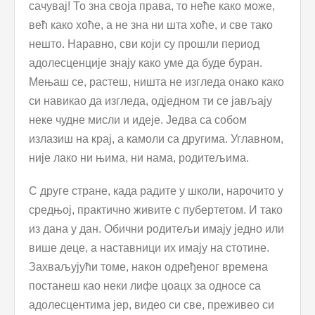
сачувај! То зна своја права, то неће како може,
већ како хоће, а не зна ни шта хоће, и све тако
нешто. Наравно, сви који су прошли период
адолесценције знају како уме да буде буран.
Мењаш се, растеш, ништа не изгледа онако како
си навикао да изгледа, одједном ти се јављају
неке чудне мисли и идеје. Једва са собом
излазиш на крај, а камоли са другима. Углавном,
није лако ни њима, ни нама, родитељима.
С друге стране, када радите у школи, нарочито у
средњој, практично живите с пубертетом. И тако
из дана у дан. Обични родитељи имају једно или
више деце, а наставници их имају на стотине.
Захваљујући томе, након одређеног времена
постанеш као неки лифе цоацх за односе са
адолесцентима јер, видео си све, преживео си