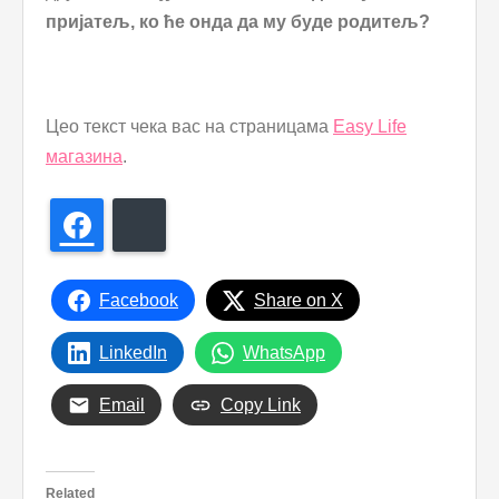
пријатељ, ко ће онда да му буде родитељ?
Цео текст чека вас на страницама
Еаsy Life
магазина
.
Facebook
Bluesky
Facebook
Share on X
LinkedIn
WhatsApp
Email
Copy Link
Related