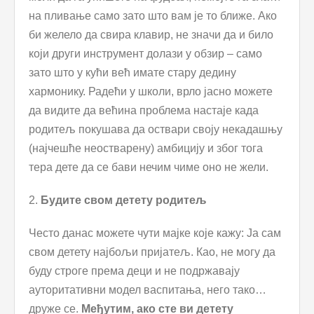
на пливање само зато што вам је то ближе. Ако
би желело да свира клавир, не значи да и било
који други инструмент долази у обзир – само
зато што у кући већ имате стару дедину
хармонику. Радећи у школи, врло јасно можете
да видите да већина проблема настаје када
родитељ покушава да оствари своју некадашњу
(најчешће неостварену) амбицију и због тога
тера дете да се бави нечим чиме оно не жели.
2.
Будите свом детету родитељ
Често данас можете чути мајке које кажу: Ја сам
свом детету најбољи пријатељ. Као, не могу да
буду строге према деци и не подржавају
ауторитативни модел васпитања, него тако…
друже се.
Међутим, ако сте ви детету