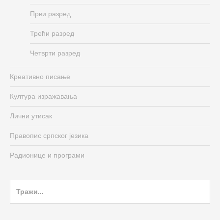
Први разред
Трећи разред
Четврти разред
Креативно писање
Култура изражавања
Лични утисак
Правопис српског језика
Радионице и програми
Search
for: