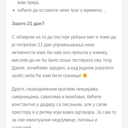
вам прија,
хоћете да оставите неки траг у времену…
Зашто 21 дан?
С обзиром на то да постоји урбани мит о томе да
је потребан 21 дан упражњавања неке
активности како би нам она прешла у навику,
мислим да не би било лоше тестирати ову тезу.
Дакле, почећемо заједно, а кад једном ухватите
залет, небо ће вам бити граница!
Друго, свакодневним кратким лекцијама,
смерницама, саветима и вежбама, бићете
константно у додиру са писањем, али у свом
простору и у ритму који вама одговара. Ја сам ту
за све евентуалне недоумице, питања и
сугестије.