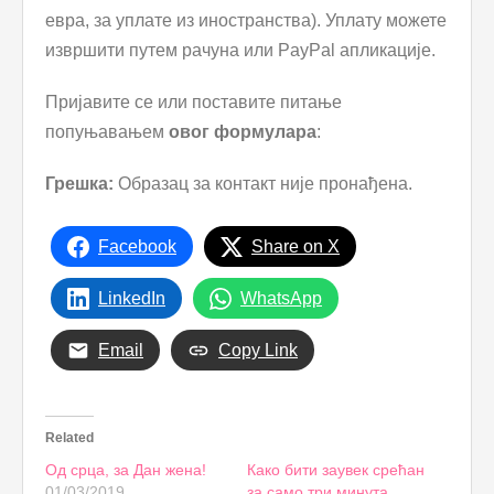
евра, за уплате из иностранства). Уплату можете
извршити путем рачуна или PayPal апликације.
Пријавите се или поставите питање
попуњавањем
овог формулара
:
Грешка:
Образац за контакт није пронађена.
Facebook
Share on X
LinkedIn
WhatsApp
Email
Copy Link
Related
Од срца, за Дан жена!
Како бити заувек срећан
01/03/2019
за само три минута