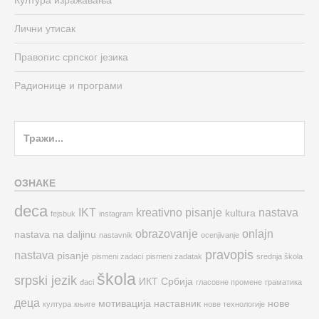
Култура изражавања
Лични утисак
Правопис српског језика
Радионице и програми
Search
for:
ОЗНАКЕ
deca
IKT
kreativno pisanje
nastava
kultura
fejsbuk
instagram
obrazovanje
onlajn
nastava na daljinu
nastavnik
ocenjivanje
pravopis
nastava
pisanje
pismeni zadaci
pismeni zadatak
srednja škola
škola
srpski jezik
ИКТ
Србија
đaci
гласовне промене
граматика
деца
мотивација
наставник
нове
култура
књиге
нове технологије