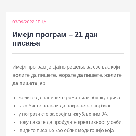
to
content
03/09/2022
ЈЕЦА
Имејл програм – 21 дан
писања
Имејл програм је сјајно решење за све вас који
волите да пишете, морате да пишете, желите
да пишете
јер:
желите да напишете роман или збирку прича,
јако бисте волели да покренете свој блог,
у потрази сте за својим изгубљеним ЈА,
покушавате да пробудите креативност у себи,
видите писање као облик медитације која