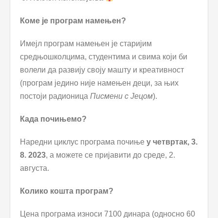
Коме је програм намењен?
Имејл програм намењен је старијим
средњошколцима, студентима и свима који би
волели да развију своју машту и креативност
(програм једино није намењен деци, за њих
постоји радионица
Писмени с Јецом
).
Када почињемо?
Наредни циклус програма почиње
у четвртак, 3.
8. 2023
, а можете се пријавити до среде, 2.
августа.
Колико кошта програм?
Цена програма износи 7100 динара (односно 60