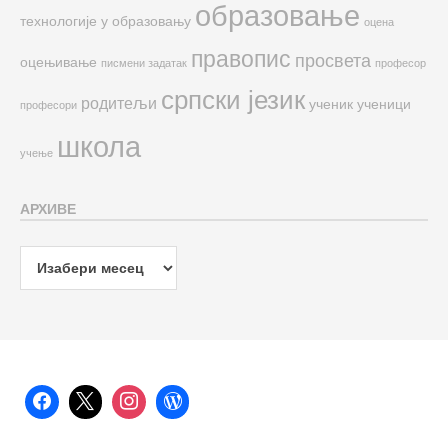
образовање
технологије у образовању
оцена
правопис
просвета
оцењивање
писмени задатак
професор
српски језик
родитељи
ученик
ученици
професори
школа
учење
АРХИВЕ
Архиве