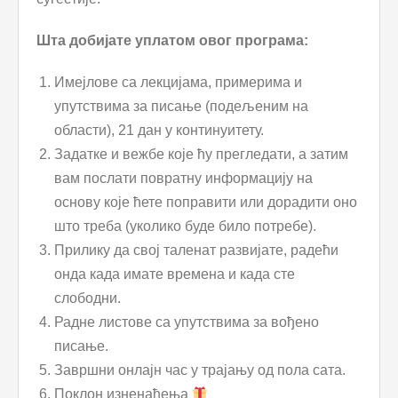
Шта добијате уплатом овог програма:
Имејлове са лекцијама, примерима и
упутствима за писање (подељеним на
области), 21 дан у континуитету.
Задатке и вежбе које ћу прегледати, а затим
вам послати повратну информацију на
основу које ћете поправити или дорадити оно
што треба (уколико буде било потребе).
Прилику да свој таленат развијате, радећи
онда када имате времена и када сте
слободни.
Радне листове са упутствима за вођено
писање.
Завршни онлајн час у трајању од пола сата.
Поклон изненађења