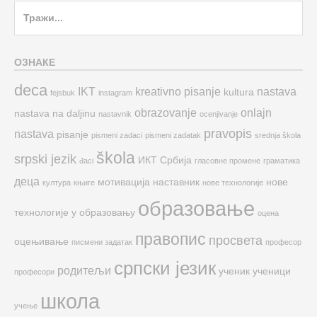
Search
for:
ОЗНАКЕ
deca
IKT
kreativno pisanje
nastava
kultura
fejsbuk
instagram
obrazovanje
onlajn
nastava na daljinu
nastavnik
ocenjivanje
pravopis
nastava
pisanje
pismeni zadaci
pismeni zadatak
srednja škola
škola
srpski jezik
ИКТ
Србија
đaci
гласовне промене
граматика
деца
мотивација
наставник
нове
култура
књиге
нове технологије
образовање
технологије у образовању
оцена
правопис
просвета
оцењивање
писмени задатак
професор
српски језик
родитељи
ученик
ученици
професори
школа
учење