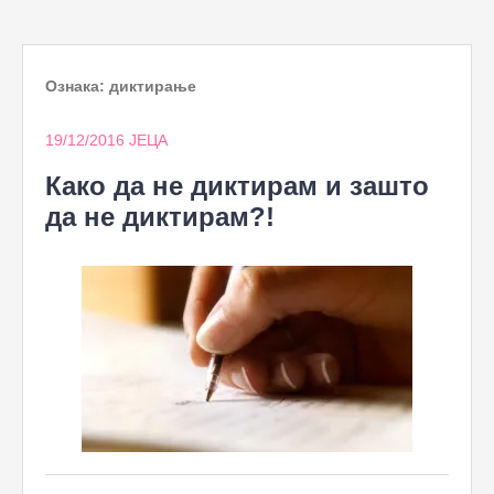
to
content
Ознака:
диктирање
19/12/2016
ЈЕЦА
Како да не диктирам и зашто
да не диктирам?!