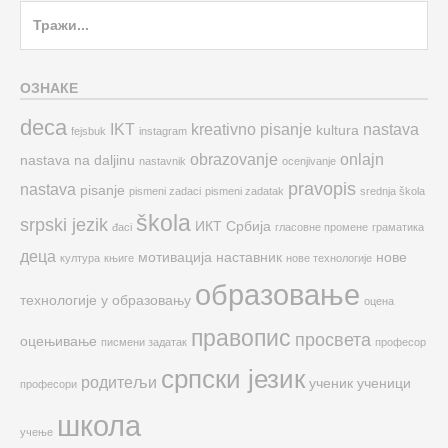
Search
for:
ОЗНАКЕ
deca
IKT
kreativno pisanje
nastava
kultura
fejsbuk
instagram
obrazovanje
onlajn
nastava na daljinu
nastavnik
ocenjivanje
pravopis
nastava
pisanje
pismeni zadaci
pismeni zadatak
srednja škola
škola
srpski jezik
ИКТ
Србија
đaci
гласовне промене
граматика
деца
мотивација
наставник
нове
култура
књиге
нове технологије
образовање
технологије у образовању
оцена
правопис
просвета
оцењивање
писмени задатак
професор
српски језик
родитељи
ученик
ученици
професори
школа
учење