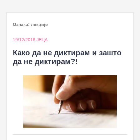
to
content
Ознака:
лекције
19/12/2016
ЈЕЦА
Како да не диктирам и зашто
да не диктирам?!