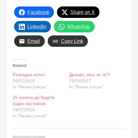
Facebook
Share on X
LinkedIn
WhatsApp
Email
Copy Link
Related
Разредни испит
Државо, има ли те?!
04/07/2018
19/04/2017
In "Лични утисак"
In "Лични утисак"
25 начина да будете
сјајан наставник
04/07/2019
In "Лични утисак"