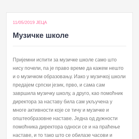
to
content
11/05/2019
ЈЕЦА
Музичке школе
Пријемни испити за музичке школе само што
нису почели, па је право време да кажем нешто
и о музичком образовању. Иако у музичкој школи
предајем српски језик, прво, и сама сам
завршила музичку школу, а друго, као помоћник
директора за наставу била сам укључена у
многе активности које се тичу и музичке и
општеобразовне наставе. Једна од дужности
помоћника директора односи се и на праћење
наставе, и то тако што се обилазе часови и