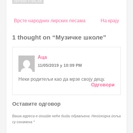
ЛИЧНИ УТИСАК
Post
Врсте народних лирских песама
На крају
navigation
1 thought on “Музичке школе”
Аца
11/05/2019 у 10:09 PM
Неки родитељи као да мрзе своју децу.
Одговори
Оставите одговор
Ваша адреса е-поште неће бити објављена.
Неопходна поља
су означена
*