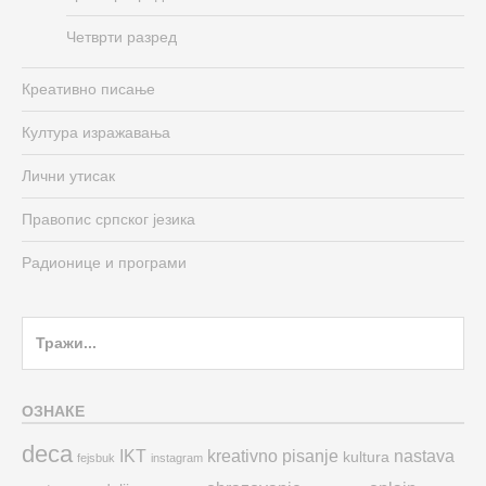
Четврти разред
Креативно писање
Култура изражавања
Лични утисак
Правопис српског језика
Радионице и програми
Search
for:
ОЗНАКЕ
deca
IKT
kreativno pisanje
nastava
kultura
fejsbuk
instagram