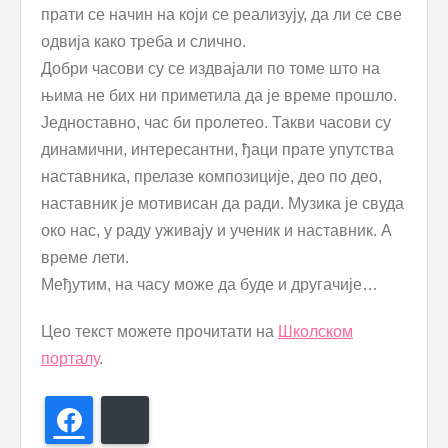
прати се начин на који се реализују, да ли се све
одвија како треба и слично.
Добри часови су се издвајали по томе што на
њима не бих ни приметила да је време прошло.
Једноставно, час би пролетео. Такви часови су
динамични, интересантни, ђаци прате упутства
наставника, прелазе композиције, део по део,
наставник је мотивисан да ради. Музика је свуда
око нас, у раду уживају и ученик и наставник. А
време лети.
Међутим, на часу може да буде и другачије…
Цео текст можете прочитати на
Школском
порталу
.
Facebook
Bluesky