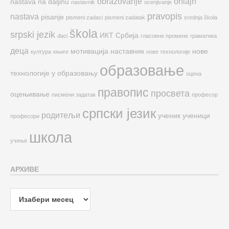
obrazovanje
onlajn
nastava na daljinu
nastavnik
ocenjivanje
pravopis
nastava
pisanje
pismeni zadaci
pismeni zadatak
srednja škola
škola
srpski jezik
ИКТ
Србија
đaci
гласовне промене
граматика
деца
мотивација
наставник
нове
култура
књиге
нове технологије
образовање
технологије у образовању
оцена
правопис
просвета
оцењивање
писмени задатак
професор
српски језик
родитељи
ученик
ученици
професори
школа
учење
АРХИВЕ
Архиве